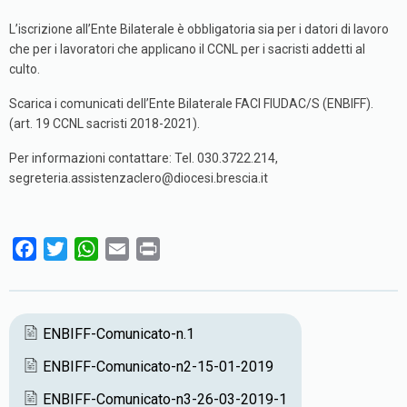
L’iscrizione all’Ente Bilaterale è obbligatoria sia per i datori di lavoro
che per i lavoratori che applicano il CCNL per i sacristi addetti al
culto.
Scarica i comunicati dell’Ente Bilaterale FACI FIUDAC/S (ENBIFF).
(art. 19 CCNL sacristi 2018-2021).
Per informazioni contattare: Tel. 030.3722.214,
segreteria.assistenzaclero@diocesi.brescia.it
F
T
W
E
P
a
w
h
m
r
c
i
a
a
i
e
t
t
i
n
ENBIFF-Comunicato-n.1
b
t
s
l
t
ENBIFF-Comunicato-n2-15-01-2019
o
e
A
o
r
p
ENBIFF-Comunicato-n3-26-03-2019-1