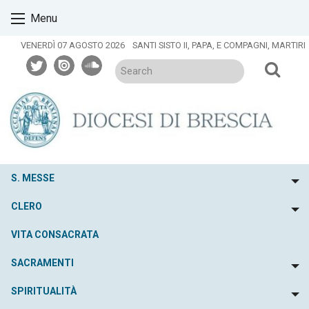
Skip
Menu
to
content
VENERDÌ 07 AGOSTO 2026
SANTI SISTO II, PAPA, E COMPAGNI, MARTIRI
twitter
issuu
soundcloud
S. MESSE
To
CLERO
To
VITA CONSACRATA
SACRAMENTI
To
SPIRITUALITÀ
To