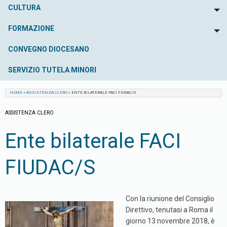
CULTURA
To
FORMAZIONE
To
CONVEGNO DIOCESANO
SERVIZIO TUTELA MINORI
HOME
»
ASSISTENZA CLERO
»
ENTE BILATERALE FACI FIUDAC/S
ASSISTENZA CLERO
Ente bilaterale FACI
FIUDAC/S
Con la riunione del Consiglio
Direttivo, tenutasi a Roma il
giorno 13 novembre 2018, è