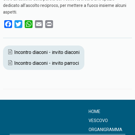
dedicato all’ascolto reciproco, per mettere a fuoco insieme alcuni
aspetti.
F
T
W
E
P
a
w
h
m
r
c
i
a
a
i
e
t
t
i
n
Incontro diaconi - invito diaconi
b
t
s
l
t
Incontro diaconi - invito parroci
o
e
A
o
r
p
k
p
HOME
VESCOVO
ORGANIGRAMMA