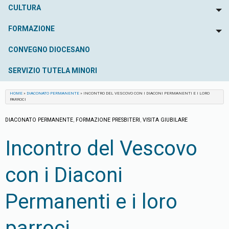
CULTURA
To
FORMAZIONE
To
CONVEGNO DIOCESANO
SERVIZIO TUTELA MINORI
HOME
»
DIACONATO PERMANENTE
»
INCONTRO DEL VESCOVO CON I DIACONI PERMANENTI E I LORO
PARROCI
DIACONATO PERMANENTE
,
FORMAZIONE PRESBITERI
,
VISITA GIUBILARE
Incontro del Vescovo
con i Diaconi
Permanenti e i loro
parroci