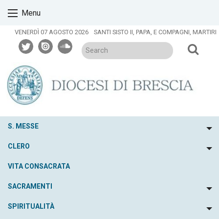
Skip
Menu
to
content
VENERDÌ 07 AGOSTO 2026
SANTI SISTO II, PAPA, E COMPAGNI, MARTIRI
twitter
issuu
soundcloud
S. MESSE
To
CLERO
To
VITA CONSACRATA
SACRAMENTI
To
SPIRITUALITÀ
To