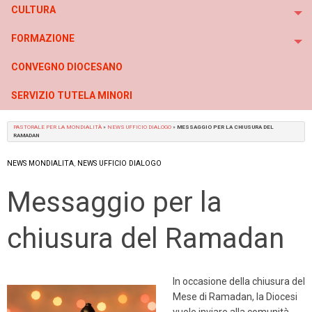
CULTURA
To
FORMAZIONE
To
CONVEGNO DIOCESANO
SERVIZIO TUTELA MINORI
PASTORALE PER LA MONDIALITÀ
»
NEWS UFFICIO DIALOGO
»
MESSAGGIO PER LA CHIUSURA DEL
RAMADAN
NEWS MONDIALITA
,
NEWS UFFICIO DIALOGO
Messaggio per la
chiusura del Ramadan
In occasione della chiusura del
Mese di Ramadan, la Diocesi
vuole inviare alla comunità