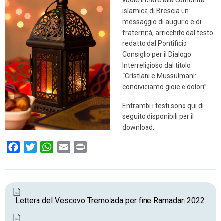
islamica di Brescia un
messaggio di augurio e di
fraternità, arricchito dal testo
redatto dal Pontificio
Consiglio per il Dialogo
Interreligioso dal titolo
“Cristiani e Mussulmani:
condividiamo gioie e dolori”.
Entrambi i testi sono qui di
seguito disponibili per il
download.
F
T
W
E
P
a
w
h
m
r
c
i
a
a
i
e
t
t
i
n
b
t
s
l
t
Lettera del Vescovo Tremolada per fine Ramadan 2022
o
e
A