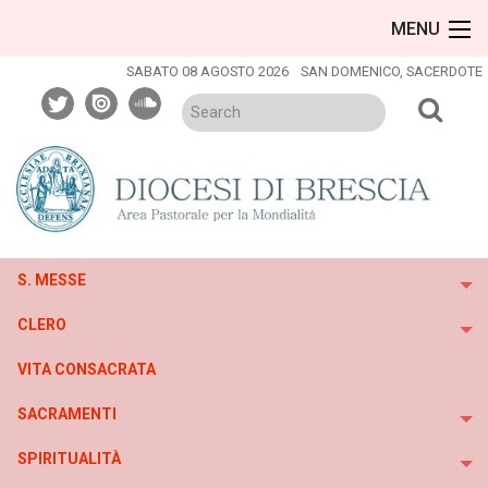
Skip
MENU
to
content
SABATO 08 AGOSTO 2026
SAN DOMENICO, SACERDOTE
twitter
issuu
soundcloud
S. MESSE
To
CLERO
To
VITA CONSACRATA
SACRAMENTI
To
SPIRITUALITÀ
To