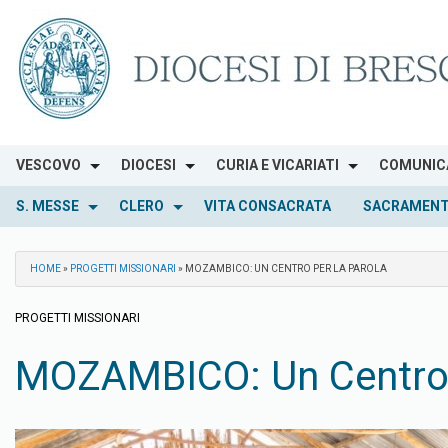
Skip
to
content
VESCOVO
DIOCESI
CURIA E VICARIATI
COMUNIC
S. MESSE
CLERO
VITA CONSACRATA
SACRAMENT
HOME
»
PROGETTI MISSIONARI
»
MOZAMBICO: UN CENTRO PER LA PAROLA
PROGETTI MISSIONARI
MOZAMBICO: Un Centro 