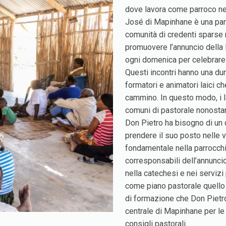
dove lavora come parroco ne
José di Mapinhane è una parr
comunità di credenti sparse n
promuovere l’annuncio della 
ogni domenica per celebrare l
Questi incontri hanno una dura
formatori e animatori laici 
cammino. In questo modo, i la
comuni di pastorale nonostan
Don Pietro ha bisogno di un 
prendere il suo posto nelle va
fondamentale nella parrocchi
corresponsabili dell’annuncio
nella catechesi e nei servizi
come piano pastorale quello d
di formazione che Don Pietro 
centrale di Mapinhane per le at
consigli pastorali.