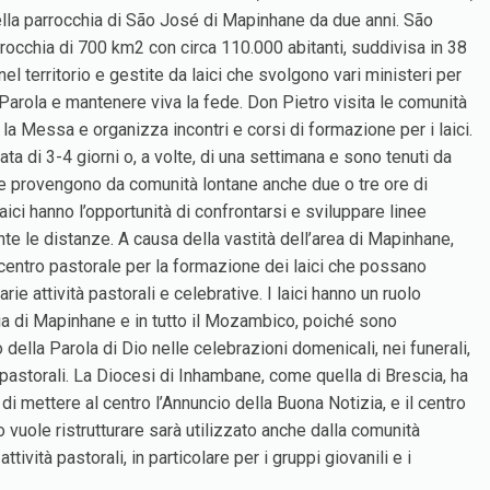
lla parrocchia di São José di Mapinhane da due anni. São
occhia di 700 km2 con circa 110.000 abitanti, suddivisa in 38
el territorio e gestite da laici che svolgono vari ministeri per
Parola e mantenere viva la fede. Don Pietro visita le comunità
a Messa e organizza incontri e corsi di formazione per i laici.
ta di 3-4 giorni o, a volte, di una settimana e sono tenuti da
che provengono da comunità lontane anche due o tre ore di
ici hanno l’opportunità di confrontarsi e sviluppare linee
te le distanze. A causa della vastità dell’area di Mapinhane,
centro pastorale per la formazione dei laici che possano
rie attività pastorali e celebrative. I laici hanno un ruolo
a di Mapinhane e in tutto il Mozambico, poiché sono
 della Parola di Dio nelle celebrazioni domenicali, nei funerali,
 pastorali. La Diocesi di Inhambane, come quella di Brescia, ha
i mettere al centro l’Annuncio della Buona Notizia, e il centro
vuole ristrutturare sarà utilizzato anche dalla comunità
tività pastorali, in particolare per i gruppi giovanili e i