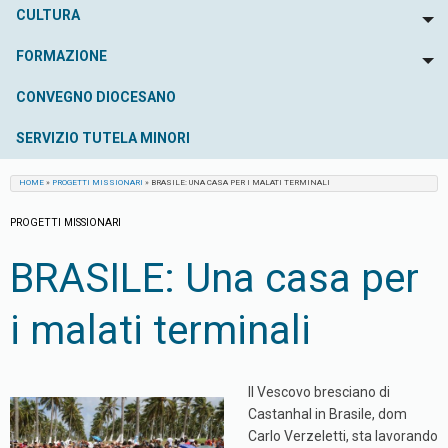
CULTURA
To
FORMAZIONE
To
CONVEGNO DIOCESANO
SERVIZIO TUTELA MINORI
HOME
»
PROGETTI MISSIONARI
»
BRASILE: UNA CASA PER I MALATI TERMINALI
PROGETTI MISSIONARI
BRASILE: Una casa per
i malati terminali
Il Vescovo bresciano di
Castanhal in Brasile, dom
Carlo Verzeletti, sta lavorando