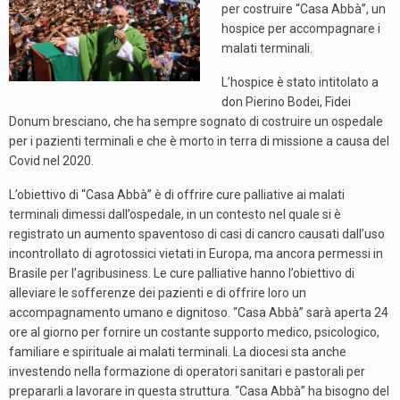
per costruire “Casa Abbà”, un
hospice per accompagnare i
malati terminali.
L’hospice è stato intitolato a
don Pierino Bodei, Fidei
Donum bresciano, che ha sempre sognato di costruire un ospedale
per i pazienti terminali e che è morto in terra di missione a causa del
Covid nel 2020.
L’obiettivo di “Casa Abbà” è di offrire cure palliative ai malati
terminali dimessi dall’ospedale, in un contesto nel quale si è
registrato un aumento spaventoso di casi di cancro causati dall’uso
incontrollato di agrotossici vietati in Europa, ma ancora permessi in
Brasile per l’agribusiness. Le cure palliative hanno l’obiettivo di
alleviare le sofferenze dei pazienti e di offrire loro un
accompagnamento umano e dignitoso. “Casa Abbà” sarà aperta 24
ore al giorno per fornire un costante supporto medico, psicologico,
familiare e spirituale ai malati terminali. La diocesi sta anche
investendo nella formazione di operatori sanitari e pastorali per
prepararli a lavorare in questa struttura. “Casa Abbà” ha bisogno del