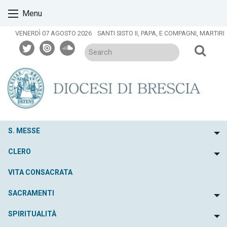
Skip
Menu
to
content
VENERDÌ 07 AGOSTO 2026
SANTI SISTO II, PAPA, E COMPAGNI, MARTIRI
twitter
issuu
soundcloud
S. MESSE
To
CLERO
To
VITA CONSACRATA
SACRAMENTI
To
SPIRITUALITÀ
To