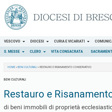
Skip
to
content
VESCOVO
DIOCESI
CURIA E VICARIATI
COMUNIC
S. MESSE
CLERO
VITA CONSACRATA
SACRAMENT
HOME
»
BENI CULTURALI
»
RESTAURO E RISANAMENTO CONSERVATIVO
BENI CULTURALI
Restauro e Risanamento
di beni immobili di proprietà ecclesiasti