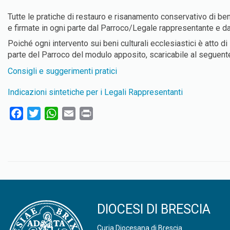
Tutte le pratiche di restauro e risanamento conservativo di b
e firmate in ogni parte dal Parroco/Legale rappresentante e da
Poiché ogni intervento sui beni culturali ecclesiastici è atto 
parte del Parroco del modulo apposito, scaricabile al seguente
Consigli e suggerimenti pratici
Indicazioni sintetiche per i Legali Rappresentanti
F
T
W
E
P
a
w
h
m
r
c
i
a
a
i
e
t
t
i
n
b
t
s
l
t
o
e
A
o
r
p
k
p
DIOCESI DI BRESCIA
Curia Diocesana di Brescia