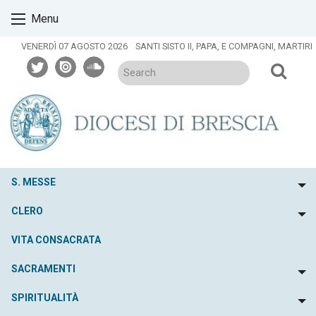
Skip
Menu
to
content
VENERDÌ 07 AGOSTO 2026
SANTI SISTO II, PAPA, E COMPAGNI, MARTIRI
twitter
issuu
soundcloud
S. MESSE
To
CLERO
To
VITA CONSACRATA
SACRAMENTI
To
SPIRITUALITÀ
To