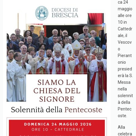
ca 24
maggio
alle ore
10 in
Cattedr
ale, il
Vescov
o
Pierant
onio
presied
erà la S.
Messa
nella
solennit
à della
Pentec
oste.
Alla
celebra