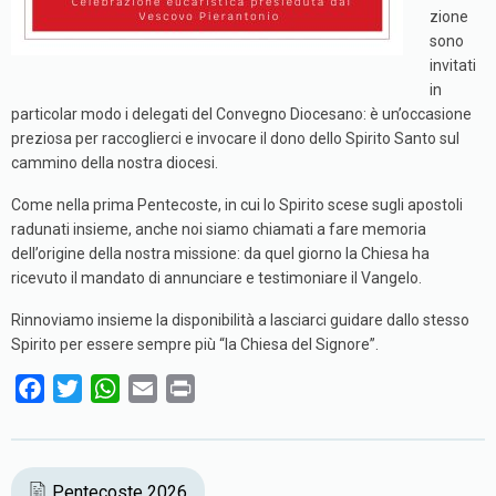
zione
sono
invitati
in
particolar modo i delegati del Convegno Diocesano: è un’occasione
preziosa per raccoglierci e invocare il dono dello Spirito Santo sul
cammino della nostra diocesi.
Come nella prima Pentecoste, in cui lo Spirito scese sugli apostoli
radunati insieme, anche noi siamo chiamati a fare memoria
dell’origine della nostra missione: da quel giorno la Chiesa ha
ricevuto il mandato di annunciare e testimoniare il Vangelo.
Rinnoviamo insieme la disponibilità a lasciarci guidare dallo stesso
Spirito per essere sempre più “la Chiesa del Signore”.
F
T
W
E
P
a
w
h
m
r
c
i
a
a
i
e
t
t
i
n
Pentecoste 2026