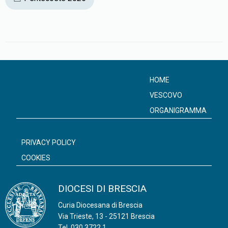
b
t
s
l
t
o
e
A
o
r
p
k
p
HOME
VESCOVO
ORGANIGRAMMA
PRIVACY POLICY
COOKIES
DIOCESI DI BRESCIA
Curia Diocesana di Brescia
Via Trieste, 13 - 25121 Brescia
Tel.
030.3722.1