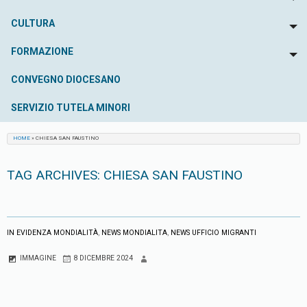
To
CULTURA
To
FORMAZIONE
To
CONVEGNO DIOCESANO
SERVIZIO TUTELA MINORI
HOME
»
CHIESA SAN FAUSTINO
TAG ARCHIVES:
CHIESA SAN FAUSTINO
IN EVIDENZA MONDIALITÀ
,
NEWS MONDIALITA
,
NEWS UFFICIO MIGRANTI
IMMAGINE
8 DICEMBRE 2024