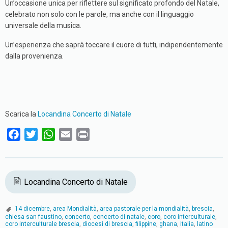
Un’occasione unica per riflettere sul significato profondo del Natale,
celebrato non solo con le parole, ma anche con il linguaggio
universale della musica.
Un’esperienza che saprà toccare il cuore di tutti, indipendentemente
dalla provenienza.
Scarica la
Locandina Concerto di Natale
F
T
W
E
P
a
w
h
m
r
c
i
a
a
i
e
t
t
i
n
Locandina Concerto di Natale
b
t
s
l
t
o
e
A
14 dicembre
,
area Mondialità
,
area pastorale per la mondialità
,
brescia
,
o
r
p
chiesa san faustino
,
concerto
,
concerto di natale
,
coro
,
coro interculturale
,
coro interculturale brescia
,
diocesi di brescia
,
filippine
,
ghana
,
italia
,
latino
k
p