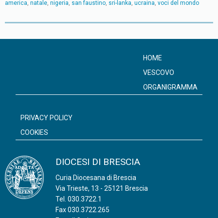
america
,
natale
,
nigeria
,
san faustino
,
sri-lanka
,
ucraina
,
voci del mondo
P
o
s
HOME
t
VESCOVO
N
ORGANIGRAMMA
a
v
PRIVACY POLICY
i
COOKIES
g
a
DIOCESI DI BRESCIA
t
Curia Diocesana di Brescia
i
Via Trieste, 13 - 25121 Brescia
o
Tel.
030.3722.1
n
Fax 030.3722.265