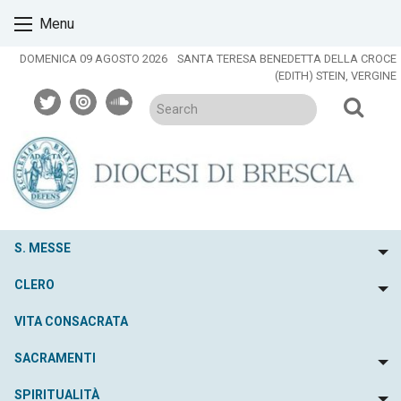
Skip
Menu
to
content
DOMENICA 09 AGOSTO 2026
SANTA TERESA BENEDETTA DELLA CROCE
(EDITH) STEIN, VERGINE
twitter
issuu
soundcloud
S. MESSE
To
CLERO
To
VITA CONSACRATA
SACRAMENTI
To
SPIRITUALITÀ