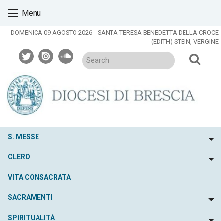
Skip
Menu
to
content
DOMENICA 09 AGOSTO 2026
SANTA TERESA BENEDETTA DELLA CROCE
(EDITH) STEIN, VERGINE
twitter
issuu
soundcloud
S. MESSE
To
CLERO
To
VITA CONSACRATA
SACRAMENTI
To
SPIRITUALITÀ