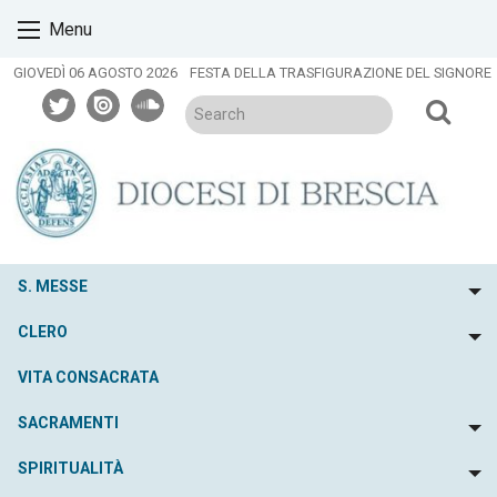
Skip
Menu
to
content
GIOVEDÌ 06 AGOSTO 2026
FESTA DELLA TRASFIGURAZIONE DEL SIGNORE
twitter
issuu
soundcloud
S. MESSE
To
CLERO
To
VITA CONSACRATA
SACRAMENTI
To
SPIRITUALITÀ
To