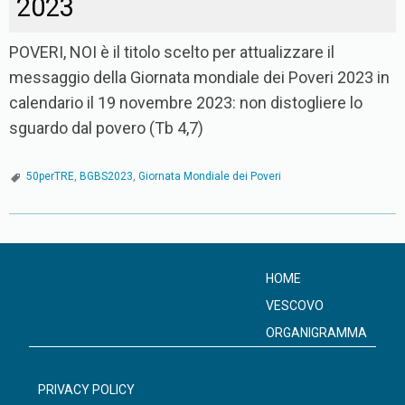
2023
POVERI, NOI è il titolo scelto per attualizzare il
messaggio della Giornata mondiale dei Poveri 2023 in
calendario il 19 novembre 2023: non distogliere lo
sguardo dal povero (Tb 4,7)
50perTRE
,
BGBS2023
,
Giornata Mondiale dei Poveri
P
o
s
HOME
t
VESCOVO
N
ORGANIGRAMMA
a
v
PRIVACY POLICY
i