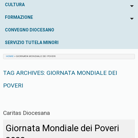
CULTURA
To
FORMAZIONE
To
CONVEGNO DIOCESANO
SERVIZIO TUTELA MINORI
HOME
»
GIORNATA MONDIALE DEI POVERI
TAG ARCHIVES:
GIORNATA MONDIALE DEI
POVERI
Caritas Diocesana
Giornata Mondiale dei Poveri