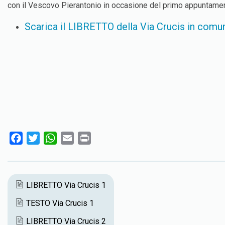
con il Vescovo Pierantonio in occasione del primo appuntamen
Scarica il LIBRETTO della Via Crucis in comun
F
T
W
E
P
a
w
h
m
r
c
i
a
a
i
e
t
t
i
n
LIBRETTO Via Crucis 1
b
t
s
l
t
TESTO Via Crucis 1
o
e
A
o
r
p
LIBRETTO Via Crucis 2