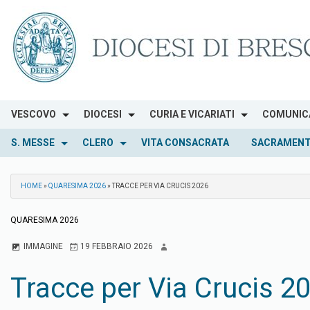
Skip
to
content
VESCOVO
DIOCESI
CURIA E VICARIATI
COMUNIC
S. MESSE
CLERO
VITA CONSACRATA
SACRAMENT
HOME
»
QUARESIMA 2026
»
TRACCE PER VIA CRUCIS 2026
QUARESIMA 2026
IMMAGINE
19 FEBBRAIO 2026
Tracce per Via Crucis 2