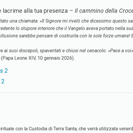
ie lacrime alla tua presenza –
Il cammino della Croc
ltato una chiamata: «Il Signore mi rivelò che dicessimo questo salu
edente lo stupore interiore che il Vangelo aveva portato nella sua
illusione sarebbe pensare di costruirla con le sole forze umane! E
lge ai suoi discepoli, spaventati e chiusi nel cenacolo: «Pace a vo
e
(Papa Leone XIV, 10 gennaio 2026).
s 2
 2
rituale con la Custodia di Terra Santa, che verrà utilizzata venerd