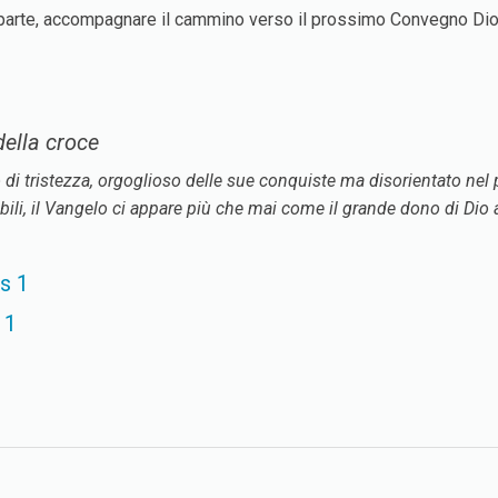
a parte, accompagnare il cammino verso il prossimo Convegno Dioc
 della croce
 di tristezza, orgoglioso delle sue conquiste ma disorientato nel p
ili, il Vangelo ci appare più che mai come il grande dono di Dio a 
s 1
 1