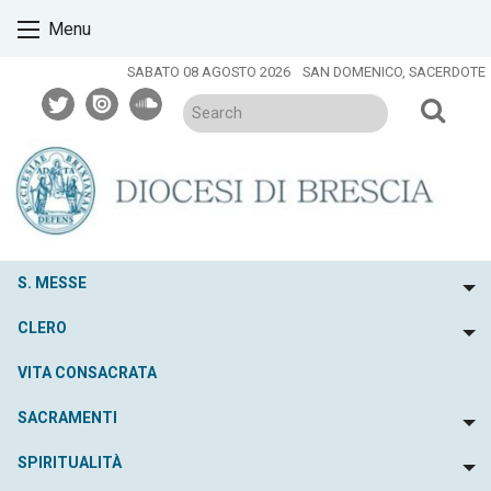
Skip
Menu
to
content
SABATO 08 AGOSTO 2026
SAN DOMENICO, SACERDOTE
twitter
issuu
soundcloud
S. MESSE
To
CLERO
To
VITA CONSACRATA
SACRAMENTI
To
SPIRITUALITÀ
To