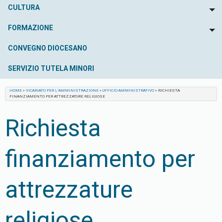
CULTURA
To
FORMAZIONE
To
CONVEGNO DIOCESANO
SERVIZIO TUTELA MINORI
HOME
»
VICARIATO PER L’AMMINISTRAZIONE
»
UFFICIO AMMINISTRATIVO
»
RICHIESTA
FINANZIAMENTO PER ATTREZZATURE RELIGIOSE
Richiesta
finanziamento per
attrezzature
religiose