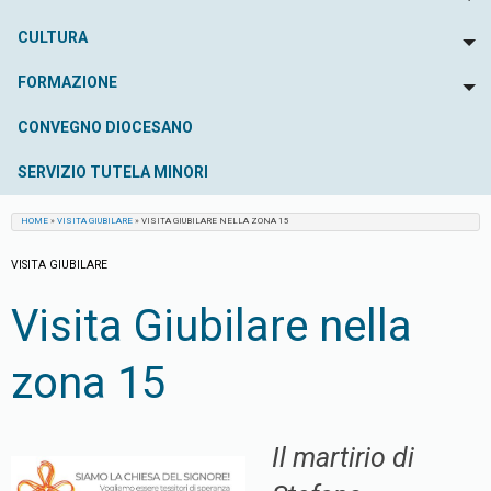
To
CULTURA
To
FORMAZIONE
To
CONVEGNO DIOCESANO
SERVIZIO TUTELA MINORI
HOME
»
VISITA GIUBILARE
»
VISITA GIUBILARE NELLA ZONA 15
VISITA GIUBILARE
Visita Giubilare nella
zona 15
Il martirio di