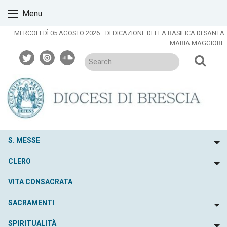
Skip
Menu
to
content
MERCOLEDÌ 05 AGOSTO 2026
DEDICAZIONE DELLA BASILICA DI SANTA
MARIA MAGGIORE
twitter
issuu
soundcloud
S. MESSE
To
CLERO
To
VITA CONSACRATA
SACRAMENTI
To
SPIRITUALITÀ