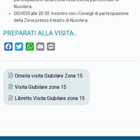
Nuvolera;
GIOVEDÌ alle 20.30: Incontro con i Consigli di partecipazione
della Zona presso il teatro di Nuvolera.
PREPARATI ALLA VISITA…
F
T
W
E
P
a
w
h
m
r
c
i
a
a
i
e
t
t
i
n
Omelia visita Giubilare Zona 15
b
t
s
l
t
Visita Giubilare zona 15
o
e
A
o
r
p
Libretto Visita Giubilare zona 15
k
p