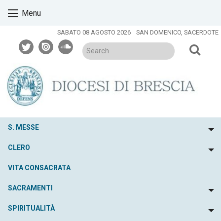
Skip
Menu
to
content
SABATO 08 AGOSTO 2026
SAN DOMENICO, SACERDOTE
twitter
issuu
soundcloud
S. MESSE
To
CLERO
To
VITA CONSACRATA
SACRAMENTI
To
SPIRITUALITÀ
To