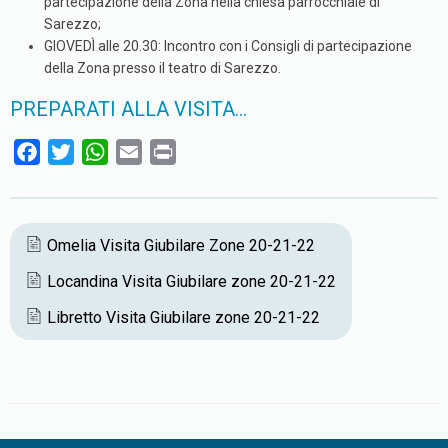
partecipazione della Zona nella chiesa parrocchiale di
Sarezzo;
GIOVEDÌ alle 20.30: Incontro con i Consigli di partecipazione
della Zona presso il teatro di Sarezzo.
PREPARATI ALLA VISITA…
F
T
W
E
P
a
w
h
m
r
c
i
a
a
i
e
t
t
i
n
Omelia Visita Giubilare Zone 20-21-22
b
t
s
l
t
Locandina Visita Giubilare zone 20-21-22
o
e
A
o
r
p
Libretto Visita Giubilare zone 20-21-22
k
p