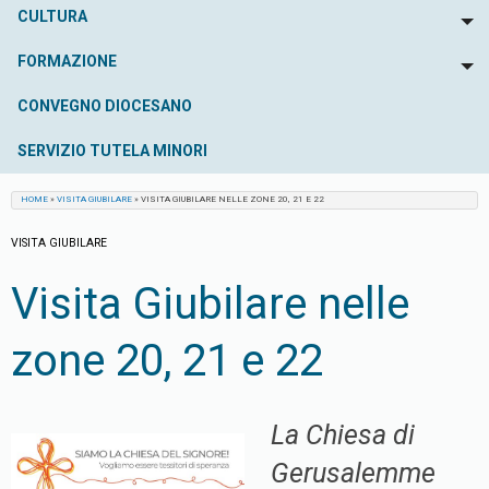
CULTURA
To
FORMAZIONE
To
CONVEGNO DIOCESANO
SERVIZIO TUTELA MINORI
HOME
»
VISITA GIUBILARE
»
VISITA GIUBILARE NELLE ZONE 20, 21 E 22
VISITA GIUBILARE
Visita Giubilare nelle
zone 20, 21 e 22
La Chiesa di
Gerusalemme