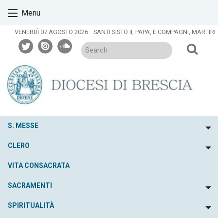
Skip
Menu
to
content
VENERDÌ 07 AGOSTO 2026
SANTI SISTO II, PAPA, E COMPAGNI, MARTIRI
twitter
issuu
soundcloud
S. MESSE
To
CLERO
To
VITA CONSACRATA
SACRAMENTI
To
SPIRITUALITÀ
To