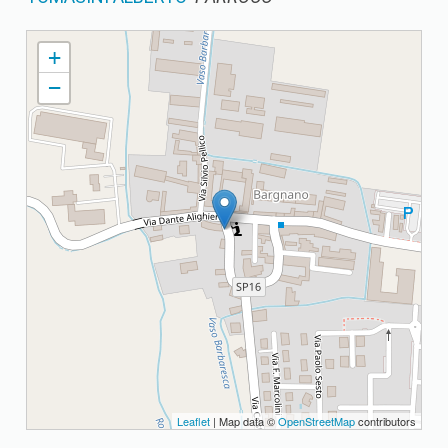
BARGNANO PARROCCHIA DI S. PANCRAZIO
+
−
Leaflet
| Map data ©
OpenStreetMap
contributors