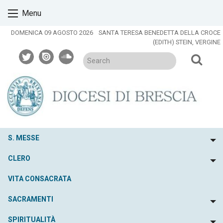
Skip
Menu
to
content
DOMENICA 09 AGOSTO 2026
SANTA TERESA BENEDETTA DELLA CROCE
(EDITH) STEIN, VERGINE
twitter
issuu
soundcloud
S. MESSE
To
CLERO
To
VITA CONSACRATA
SACRAMENTI
To
SPIRITUALITÀ