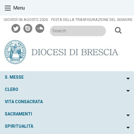
Skip
Menu
to
content
GIOVEDÌ 06 AGOSTO 2026
FESTA DELLA TRASFIGURAZIONE DEL SIGNORE
twitter
issuu
soundcloud
S. MESSE
To
CLERO
To
VITA CONSACRATA
SACRAMENTI
To
SPIRITUALITÀ
To