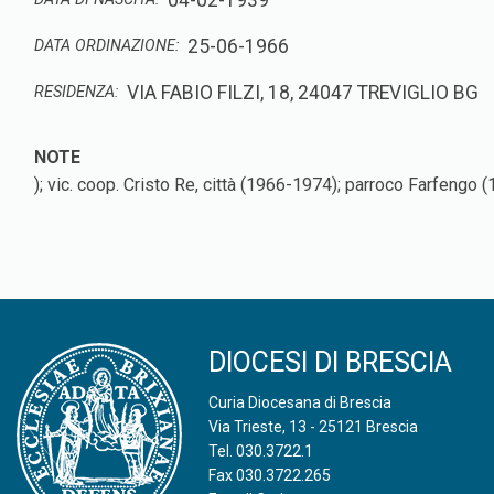
04-02-1939
25-06-1966
DATA ORDINAZIONE:
VIA FABIO FILZI, 18, 24047 TREVIGLIO BG
RESIDENZA:
); vic. coop. Cristo Re, città (1966-1974); parroco Farfengo
DIOCESI DI BRESCIA
Curia Diocesana di Brescia
Via Trieste, 13 - 25121 Brescia
Tel.
030.3722.1
Fax 030.3722.265