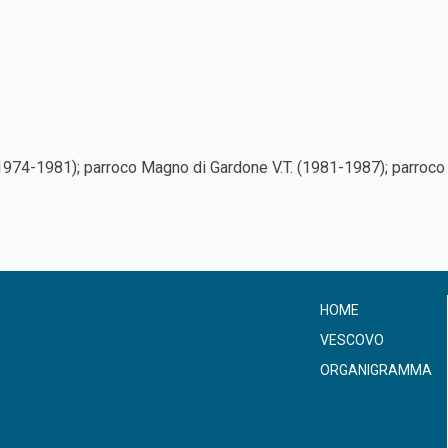
 (1974-1981); parroco Magno di Gardone V.T. (1981-1987); parroco 
HOME
VESCOVO
ORGANIGRAMMA