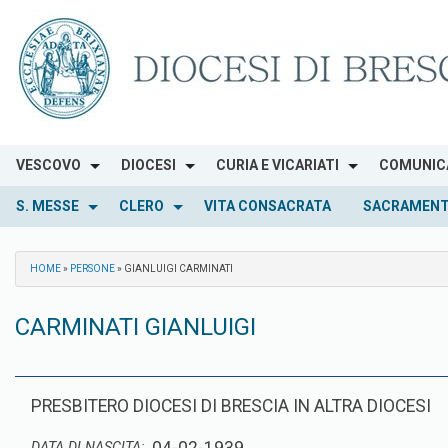
Skip
to
content
VESCOVO
DIOCESI
CURIA E VICARIATI
COMUNIC
S. MESSE
CLERO
VITA CONSACRATA
SACRAMENT
HOME
»
PERSONE
»
GIANLUIGI CARMINATI
CARMINATI GIANLUIGI
PRESBITERO DIOCESI DI BRESCIA IN ALTRA DIOCESI
DATA DI NASCITA: