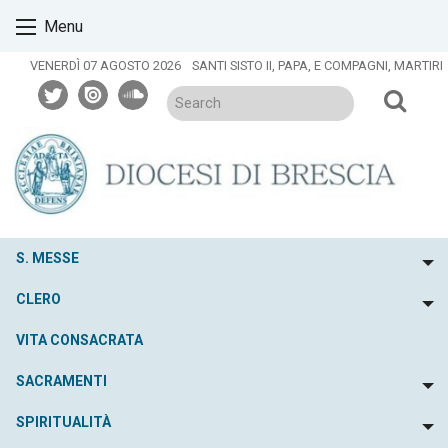
Skip
Menu
to
content
VENERDÌ 07 AGOSTO 2026
SANTI SISTO II, PAPA, E COMPAGNI, MARTIRI
twitter
issuu
soundcloud
S. MESSE
To
CLERO
To
VITA CONSACRATA
SACRAMENTI
To
SPIRITUALITÀ
To