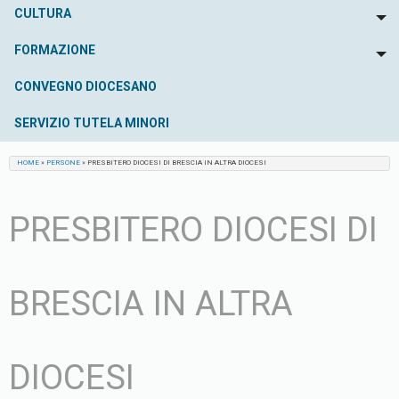
CULTURA
To
FORMAZIONE
To
CONVEGNO DIOCESANO
SERVIZIO TUTELA MINORI
HOME
»
PERSONE
»
PRESBITERO DIOCESI DI BRESCIA IN ALTRA DIOCESI
PRESBITERO DIOCESI DI
BRESCIA IN ALTRA
DIOCESI