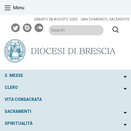
Skip
Menu
to
content
SABATO 08 AGOSTO 2026
SAN DOMENICO, SACERDOTE
twitter
issuu
soundcloud
S. MESSE
To
CLERO
To
VITA CONSACRATA
SACRAMENTI
To
SPIRITUALITÀ
To