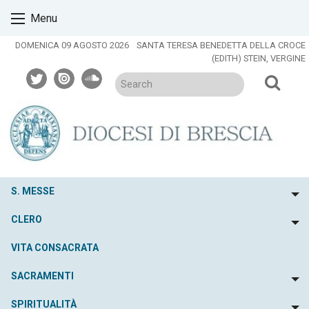
Skip
Menu
to
content
DOMENICA 09 AGOSTO 2026
SANTA TERESA BENEDETTA DELLA CROCE
(EDITH) STEIN, VERGINE
twitter
issuu
soundcloud
S. MESSE
To
CLERO
To
VITA CONSACRATA
SACRAMENTI
To
SPIRITUALITÀ