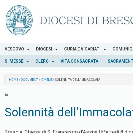
Skip
to
content
VESCOVO
DIOCESI
CURIA E VICARIATI
COMUNIC
S. MESSE
CLERO
VITA CONSACRATA
SACRAMENT
HOME
»
DOCUMENTI
»
OMELIE
»
SOLENNITÀ DELL’IMMACOLATA
Solennità dell’Immacola
Brescia, Chiesa di S. Francesco d'Assisi | Martedì 8 d