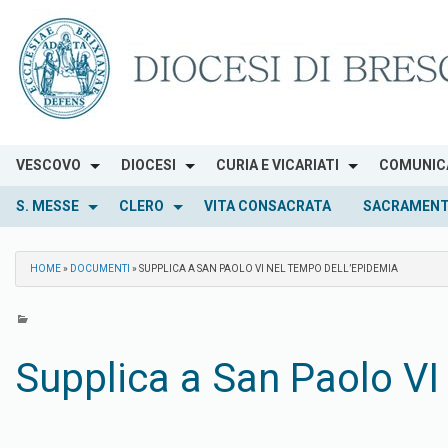
Skip
to
content
VESCOVO
DIOCESI
CURIA E VICARIATI
COMUNIC
S. MESSE
CLERO
VITA CONSACRATA
SACRAMENT
HOME
»
DOCUMENTI
»
SUPPLICA A SAN PAOLO VI NEL TEMPO DELL’EPIDEMIA
Supplica a San Paolo VI