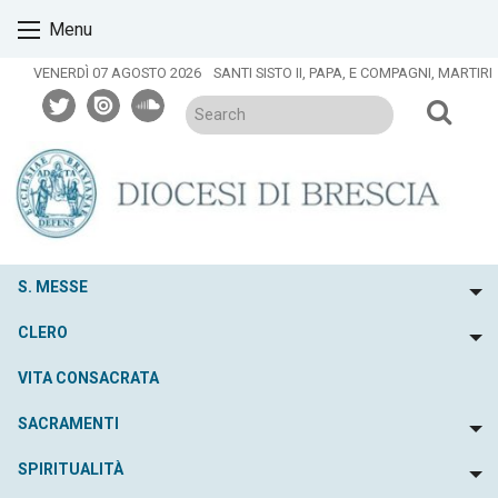
Skip
Menu
to
content
VENERDÌ 07 AGOSTO 2026
SANTI SISTO II, PAPA, E COMPAGNI, MARTIRI
twitter
issuu
soundcloud
S. MESSE
To
CLERO
To
VITA CONSACRATA
SACRAMENTI
To
SPIRITUALITÀ
To