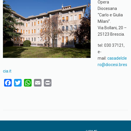
Opera
Diocesana
“Carlo e Giulia
Milani”.
Via Bollani, 20 –
25123 Brescia.
tel: 030 37121,
e-
mail:
casadelcle
ro@diocesi.bres
cia.it
F
T
W
E
P
a
w
h
m
r
c
i
a
a
i
e
t
t
i
n
b
t
s
l
t
o
e
A
o
r
p