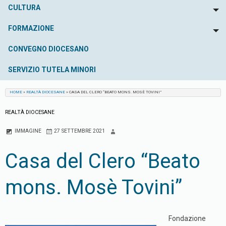
CULTURA
To
FORMAZIONE
To
CONVEGNO DIOCESANO
SERVIZIO TUTELA MINORI
HOME
»
REALTÀ DIOCESANE
»
CASA DEL CLERO “BEATO MONS. MOSÈ TOVINI”
REALTÀ DIOCESANE
IMMAGINE
27 SETTEMBRE 2021
Casa del Clero “Beato
mons. Mosè Tovini”
Fondazione