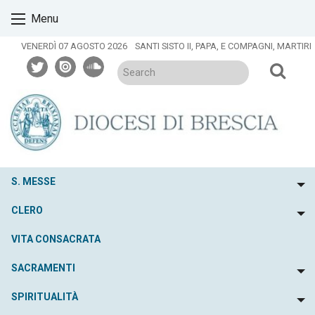
Skip
Menu
to
content
VENERDÌ 07 AGOSTO 2026
SANTI SISTO II, PAPA, E COMPAGNI, MARTIRI
twitter
issuu
soundcloud
S. MESSE
To
CLERO
To
VITA CONSACRATA
SACRAMENTI
To
SPIRITUALITÀ
To