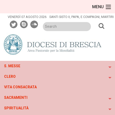
Skip
MENU
to
content
VENERDÌ 07 AGOSTO 2026
SANTI SISTO II, PAPA, E COMPAGNI, MARTIRI
twitter
issuu
soundcloud
S. MESSE
To
CLERO
To
VITA CONSACRATA
SACRAMENTI
To
SPIRITUALITÀ
To