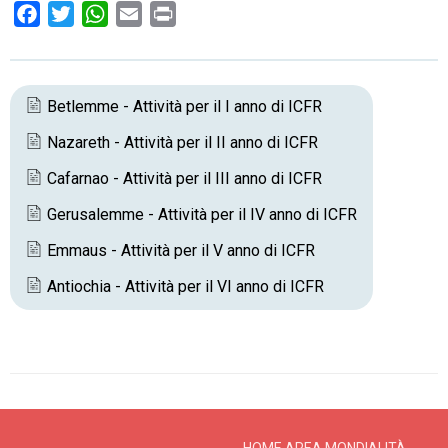
F
T
W
E
P
a
w
h
m
r
c
i
a
a
i
e
t
t
i
n
Betlemme - Attività per il I anno di ICFR
b
t
s
l
t
Nazareth - Attività per il II anno di ICFR
o
e
A
o
r
p
Cafarnao - Attività per il III anno di ICFR
k
p
Gerusalemme - Attività per il IV anno di ICFR
Emmaus - Attività per il V anno di ICFR
Antiochia - Attività per il VI anno di ICFR