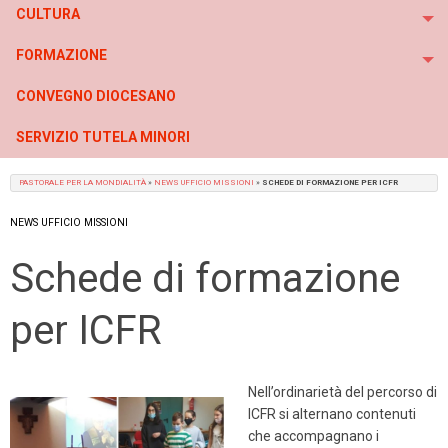
CULTURA
To
FORMAZIONE
To
CONVEGNO DIOCESANO
SERVIZIO TUTELA MINORI
PASTORALE PER LA MONDIALITÀ
»
NEWS UFFICIO MISSIONI
»
SCHEDE DI FORMAZIONE PER ICFR
NEWS UFFICIO MISSIONI
Schede di formazione
per ICFR
Nell’ordinarietà del percorso di
ICFR si alternano contenuti
che accompagnano i