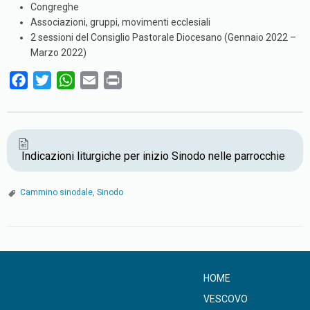
Congreghe
Associazioni, gruppi, movimenti ecclesiali
2 sessioni del Consiglio Pastorale Diocesano (Gennaio 2022 –
Marzo 2022)
F
T
W
E
P
a
w
h
m
r
c
i
a
a
i
e
t
t
i
n
b
t
s
l
t
Indicazioni liturgiche per inizio Sinodo nelle parrocchie
o
e
A
o
r
p
Cammino sinodale
,
Sinodo
k
p
HOME
VESCOVO