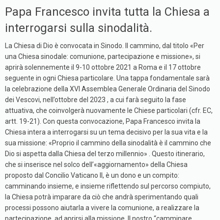
Papa Francesco invita tutta la Chiesa a
interrogarsi sulla sinodalità.
La Chiesa di Dio è convocata in Sinodo. Il cammino, dal titolo «Per
una Chiesa sinodale: comunione, partecipazione e missione», si
aprirà solennemente il 9-10 ottobre 2021 a Roma e il 17 ottobre
seguente in ogni Chiesa particolare. Una tappa fondamentale sarà
la celebrazione della XVI Assemblea Generale Ordinaria del Sinodo
dei Vescovi, nell’ottobre del 2023 , a cui farà seguito la fase
attuativa, che coinvolgerà nuovamente le Chiese particolari (cfr. EC,
artt. 19-21). Con questa convocazione, Papa Francesco invita la
Chiesa intera a interrogarsi su un tema decisivo per la sua vita e la
sua missione: «Proprio il cammino della sinodalità è il cammino che
Dio si aspetta dalla Chiesa del terzo millennio» . Questo itinerario,
che si inserisce nel solco dell’«aggiornamento» della Chiesa
proposto dal Concilio Vaticano II, è un dono e un compito:
camminando insieme, e insieme riflettendo sul percorso compiuto,
la Chiesa potrà imparare da ciò che andrà sperimentando quali
processi possono aiutarla a vivere la comunione, a realizzare la
partecipazione, ad aprirsi alla missione. Il nostro “camminare