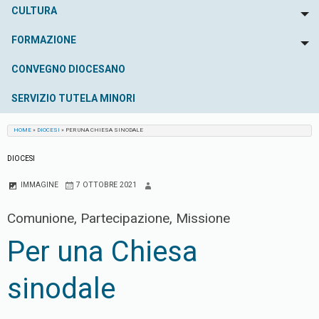
CULTURA
To
FORMAZIONE
To
CONVEGNO DIOCESANO
SERVIZIO TUTELA MINORI
HOME
»
DIOCESI
»
PER UNA CHIESA SINODALE
DIOCESI
IMMAGINE
7 OTTOBRE 2021
Comunione, Partecipazione, Missione
Per una Chiesa
sinodale