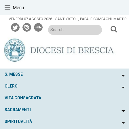
Skip
Menu
to
content
VENERDÌ 07 AGOSTO 2026
SANTI SISTO II, PAPA, E COMPAGNI, MARTIRI
twitter
issuu
soundcloud
S. MESSE
To
CLERO
To
VITA CONSACRATA
SACRAMENTI
To
SPIRITUALITÀ
To