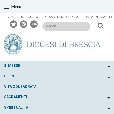
Skip
Menu
to
content
VENERDÌ 07 AGOSTO 2026
SANTI SISTO II, PAPA, E COMPAGNI, MARTIRI
twitter
issuu
soundcloud
S. MESSE
To
CLERO
To
VITA CONSACRATA
SACRAMENTI
To
SPIRITUALITÀ
To