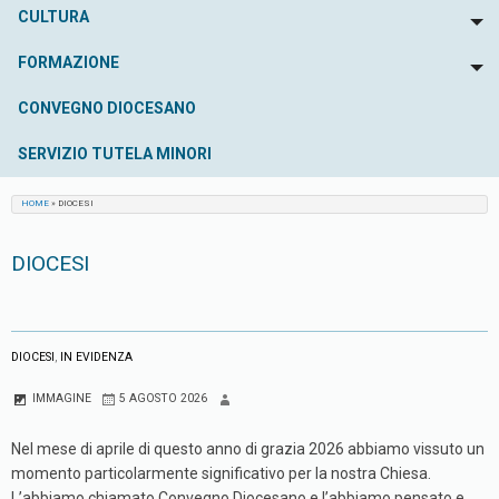
CULTURA
To
FORMAZIONE
To
CONVEGNO DIOCESANO
SERVIZIO TUTELA MINORI
HOME
»
DIOCESI
DIOCESI
DIOCESI
,
IN EVIDENZA
IMMAGINE
5 AGOSTO 2026
Nel mese di aprile di questo anno di grazia 2026 abbiamo vissuto un
momento particolarmente significativo per la nostra Chiesa.
L’abbiamo chiamato Convegno Diocesano e l’abbiamo pensato e