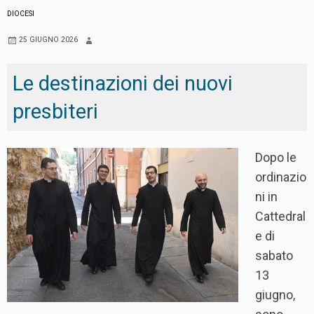
DIOCESI
25 GIUGNO 2026
Le destinazioni dei nuovi
presbiteri
Dopo le
ordinazio
ni in
Cattedral
e di
sabato
13
giugno,