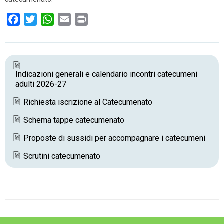
F
T
W
E
P
a
w
h
m
r
c
i
a
a
i
e
t
t
i
n
b
t
s
l
t
Indicazioni generali e calendario incontri catecumeni
adulti 2026-27
o
e
A
o
r
p
Richiesta iscrizione al Catecumenato
k
p
Schema tappe catecumenato
Proposte di sussidi per accompagnare i catecumeni
Scrutini catecumenato