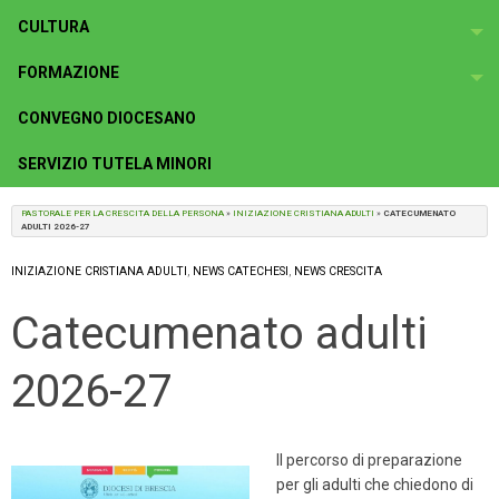
CULTURA
To
FORMAZIONE
To
CONVEGNO DIOCESANO
SERVIZIO TUTELA MINORI
PASTORALE PER LA CRESCITA DELLA PERSONA
»
INIZIAZIONE CRISTIANA ADULTI
»
CATECUMENATO
ADULTI 2026-27
INIZIAZIONE CRISTIANA ADULTI
,
NEWS CATECHESI
,
NEWS CRESCITA
Catecumenato adulti
2026-27
Il percorso di preparazione
per gli adulti che chiedono di