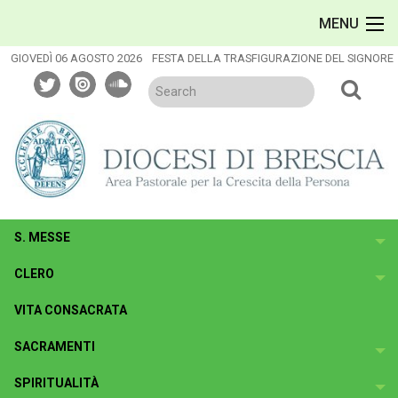
Skip
MENU
to
content
GIOVEDÌ 06 AGOSTO 2026
FESTA DELLA TRASFIGURAZIONE DEL SIGNORE
twitter
issuu
soundcloud
S. MESSE
To
CLERO
To
VITA CONSACRATA
SACRAMENTI
To
SPIRITUALITÀ
To