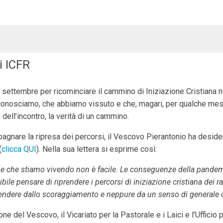
i ICFR
a settembre per ricominciare il cammino di Iniziazione Cristiana ne
conosciamo, che abbiamo vissuto e che, magari, per qualche mese 
dell’incontro, la verità di un cammino.
gnare la ripresa dei percorsi, il Vescovo Pierantonio ha desidera
(
clicca QUI
). Nella sua lettera si esprime così:
ne che stiamo vivendo non è facile. Le conseguenze della pandemia
bile pensare di riprendere i percorsi di iniziazione cristiana de
rendere dallo scoraggiamento e neppure da un senso di generale
one del Vescovo, il Vicariato per la Pastorale e i Laici e l’Ufficio