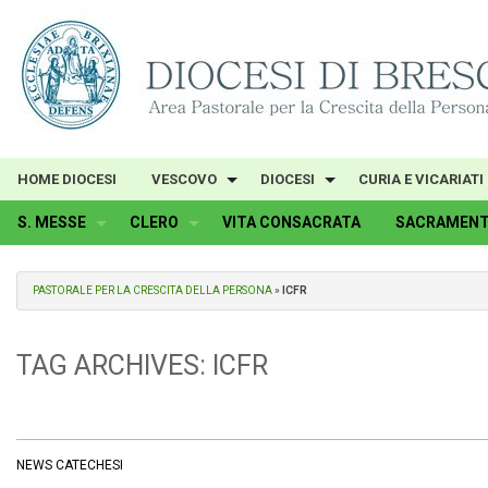
Skip
to
content
HOME DIOCESI
VESCOVO
DIOCESI
CURIA E VICARIATI
S. MESSE
CLERO
VITA CONSACRATA
SACRAMENT
PASTORALE PER LA CRESCITA DELLA PERSONA
»
ICFR
TAG ARCHIVES:
ICFR
NEWS CATECHESI