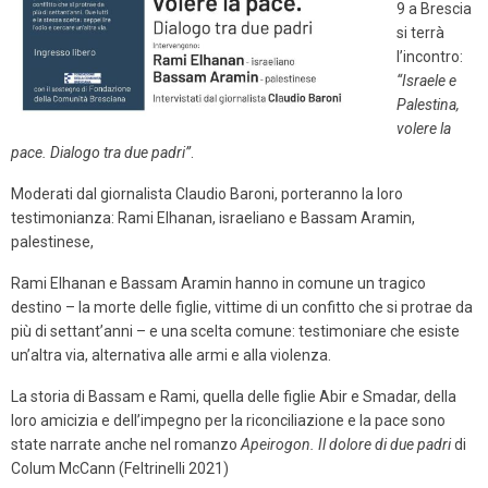
9 a Brescia
si terrà
l’incontro:
“Israele e
Palestina,
volere la
pace. Dialogo tra due padri”
.
Moderati dal giornalista Claudio Baroni, porteranno la loro
testimonianza: Rami Elhanan, israeliano e Bassam Aramin,
palestinese,
Rami Elhanan e Bassam Aramin hanno in comune un tragico
destino – la morte delle figlie, vittime di un confitto che si protrae da
più di settant’anni – e una scelta comune: testimoniare che esiste
un’altra via, alternativa alle armi e alla violenza.
La storia di Bassam e Rami, quella delle figlie Abir e Smadar, della
loro amicizia e dell’impegno per la riconciliazione e la pace sono
state narrate anche nel romanzo
Apeirogon. Il dolore di due padri
di
Colum McCann (Feltrinelli 2021)