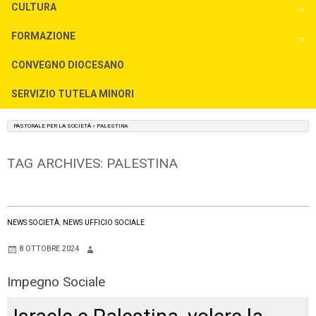
CULTURA
To
FORMAZIONE
To
CONVEGNO DIOCESANO
SERVIZIO TUTELA MINORI
PASTORALE PER LA SOCIETÀ
»
PALESTINA
TAG ARCHIVES:
PALESTINA
NEWS SOCIETÀ
,
NEWS UFFICIO SOCIALE
8 OTTOBRE 2024
Impegno Sociale