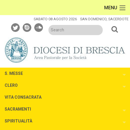
Skip
MENU
to
content
SABATO 08 AGOSTO 2026
SAN DOMENICO, SACERDOTE
twitter
issuu
soundcloud
S. MESSE
To
CLERO
To
VITA CONSACRATA
SACRAMENTI
To
SPIRITUALITÀ
To