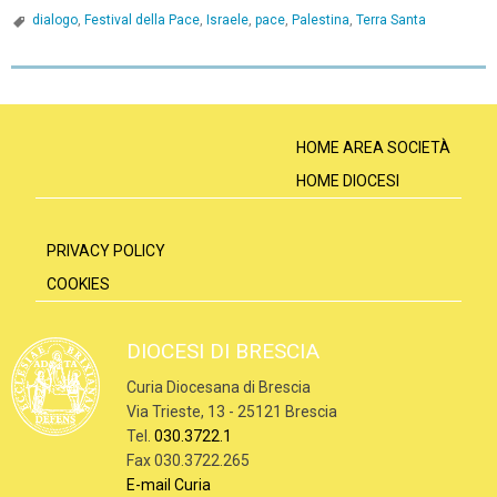
dialogo
,
Festival della Pace
,
Israele
,
pace
,
Palestina
,
Terra Santa
P
o
s
HOME AREA SOCIETÀ
t
HOME DIOCESI
N
a
PRIVACY POLICY
v
COOKIES
i
g
DIOCESI DI BRESCIA
a
Curia Diocesana di Brescia
t
Via Trieste, 13 - 25121 Brescia
i
Tel.
030.3722.1
o
Fax 030.3722.265
n
E-mail Curia