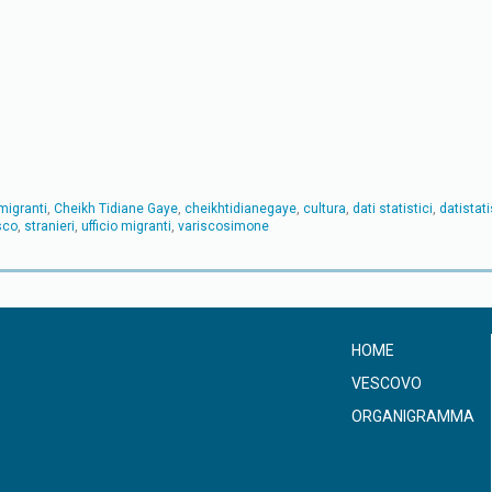
migranti
,
Cheikh Tidiane Gaye
,
cheikhtidianegaye
,
cultura
,
dati statistici
,
datistati
sco
,
stranieri
,
ufficio migranti
,
variscosimone
HOME
VESCOVO
ORGANIGRAMMA