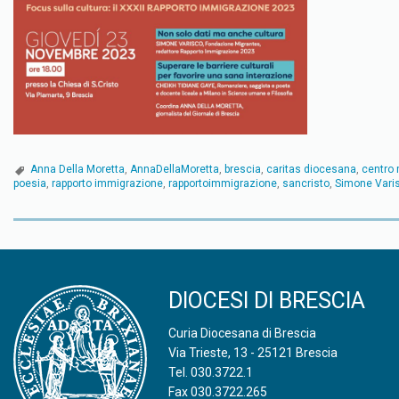
Anna Della Moretta
,
AnnaDellaMoretta
,
brescia
,
caritas diocesana
,
centro 
poesia
,
rapporto immigrazione
,
rapportoimmigrazione
,
sancristo
,
Simone Vari
P
o
DIOCESI DI BRESCIA
s
Curia Diocesana di Brescia
t
Via Trieste, 13 - 25121 Brescia
Tel.
030.3722.1
N
Fax 030.3722.265