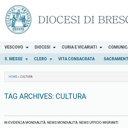
Skip
to
content
VESCOVO
DIOCESI
CURIA E VICARIATI
COMUNIC
S. MESSE
CLERO
VITA CONSACRATA
SACRAMENT
HOME
»
CULTURA
TAG ARCHIVES:
CULTURA
IN EVIDENZA MONDIALITÀ
,
NEWS MONDIALITA
,
NEWS UFFICIO MIGRANTI