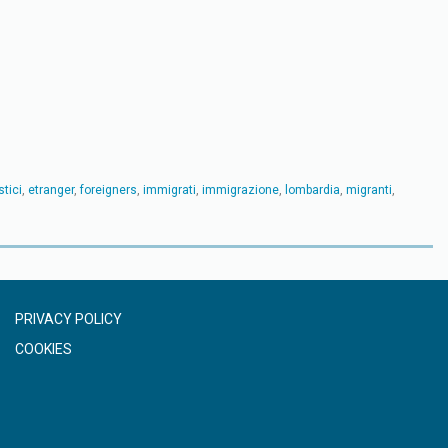
stici
,
etranger
,
foreigners
,
immigrati
,
immigrazione
,
lombardia
,
migranti
,
PRIVACY POLICY
COOKIES