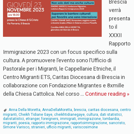
Brescia
verrà
presenta
to il
XXXII
Rapporto
Immigrazione 2023 con un focus specifico sulla
cultura. A promuovere l’evento sono l’Ufficio di
Pastorale per i Migranti, le Cappellanie Etniche, il
Centro Migranti ETS, Caritas Diocesana di Brescia in
collaborazione con Fondazione Migrantes e 8xmille
della Chiesa Cattolica. Nel corso …
Continue reading
»
Anna Della Moretta
,
AnnaDellaMoretta
,
brescia
,
caritas diocesana
,
centro
migranti
,
Cheikh Tidiane Gaye
,
cheikhtidianegaye
,
cultura
,
dati statistici
,
datistatistici
,
etranger
,
foreigners
,
immigrati
,
immigrazione
,
lombardia
,
migranti
,
poesia
,
rapporto immigrazione
,
rapportoimmigrazione
,
sancristo
,
Simone Varisco
,
stranieri
,
ufficio migranti
,
variscosimone