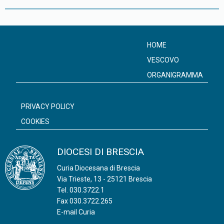
P
o
s
HOME
t
VESCOVO
N
ORGANIGRAMMA
a
v
PRIVACY POLICY
i
COOKIES
g
a
DIOCESI DI BRESCIA
t
Curia Diocesana di Brescia
i
Via Trieste, 13 - 25121 Brescia
o
Tel.
030.3722.1
n
Fax 030.3722.265
E-mail Curia