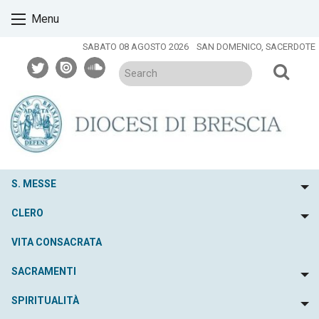
Skip
Menu
to
content
SABATO 08 AGOSTO 2026
SAN DOMENICO, SACERDOTE
twitter
issuu
soundcloud
S. MESSE
To
CLERO
To
VITA CONSACRATA
SACRAMENTI
To
SPIRITUALITÀ
To