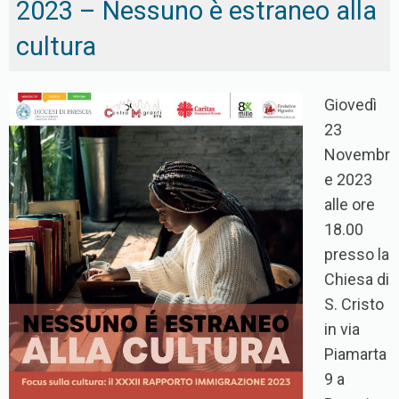
2023 – Nessuno è estraneo alla
cultura
Giovedì
23
Novembr
e 2023
alle ore
18.00
presso la
Chiesa di
S. Cristo
in via
Piamarta
9 a