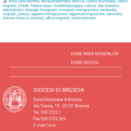
Anna Della Moretta
,
AnnaDellaMoretta
,
brescia
,
caritas diocesana
,
centro
migranti
,
Cheikh Tidiane Gaye
,
cheikhtidianegaye
,
cultura
,
dati statistici
,
datistatistici
,
etranger
,
foreigners
,
immigrati
,
immigrazione
,
lombardia
,
migranti
,
poesia
,
rapporto immigrazione
,
rapportoimmigrazione
,
sancristo
,
Simone Varisco
,
stranieri
,
ufficio migranti
,
variscosimone
HOME AREA MONDIALITÀ
HOME DIOCESI
DIOCESI DI BRESCIA
Curia Diocesana di Brescia
Via Trieste, 13 - 25121 Brescia
Tel.
030.3722.1
Fax 030.3722.265
E-mail Curia