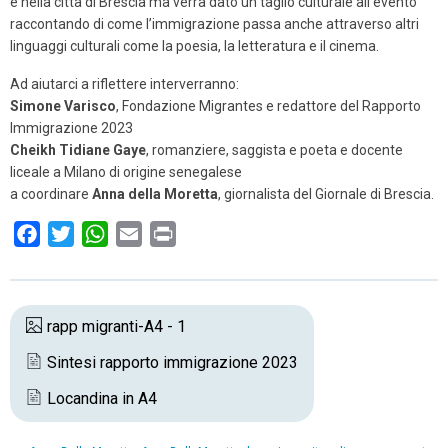
e nella città di Brescia ma verrà dato un taglio culturale all’evento
raccontando di come l’immigrazione passa anche attraverso altri
linguaggi culturali come la poesia, la letteratura e il cinema.
Ad aiutarci a riflettere interverranno:
Simone Varisco
, Fondazione Migrantes e redattore del Rapporto
Immigrazione 2023
Cheikh Tidiane Gaye
, romanziere, saggista e poeta e docente
liceale a Milano di origine senegalese
a coordinare
Anna della Moretta
, giornalista del Giornale di Brescia.
F
T
W
E
P
a
w
h
m
r
c
i
a
a
i
e
t
t
i
n
rapp migranti-A4 - 1
b
t
s
l
t
Sintesi rapporto immigrazione 2023
o
e
A
o
r
p
Locandina in A4
k
p