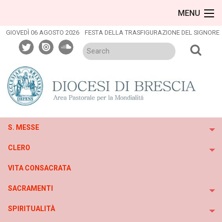
Skip
MENU
to
content
GIOVEDÌ 06 AGOSTO 2026
FESTA DELLA TRASFIGURAZIONE DEL SIGNORE
twitter
issuu
soundcloud
S. MESSE
To
CLERO
To
VITA CONSACRATA
SACRAMENTI
To
SPIRITUALITÀ
To