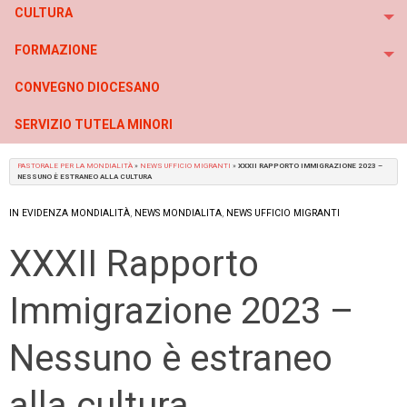
CULTURA
To
FORMAZIONE
To
CONVEGNO DIOCESANO
SERVIZIO TUTELA MINORI
PASTORALE PER LA MONDIALITÀ
»
NEWS UFFICIO MIGRANTI
»
XXXII RAPPORTO IMMIGRAZIONE 2023 –
NESSUNO È ESTRANEO ALLA CULTURA
IN EVIDENZA MONDIALITÀ
,
NEWS MONDIALITA
,
NEWS UFFICIO MIGRANTI
XXXII Rapporto
Immigrazione 2023 –
Nessuno è estraneo
alla cultura