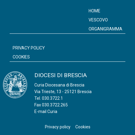
o
s
HOME
t
VESCOVO
N
ORGANIGRAMMA
a
v
PRIVACY POLICY
i
COOKIES
g
a
DIOCESI DI BRESCIA
t
Curia Diocesana di Brescia
i
Via Trieste, 13 - 25121 Brescia
o
Tel.
030.3722.1
n
Fax 030.3722.265
E-mail Curia
Privacy policy
Cookies