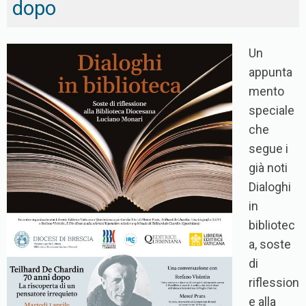
dopo
Un
appunta
mento
speciale
che
segue i
già noti
Dialoghi
in
bibliotec
a, soste
di
riflession
e alla