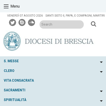
Skip
Menu
to
content
VENERDÌ 07 AGOSTO 2026
SANTI SISTO II, PAPA, E COMPAGNI, MARTIRI
twitter
issuu
soundcloud
S. MESSE
To
CLERO
To
VITA CONSACRATA
SACRAMENTI
To
SPIRITUALITÀ
To