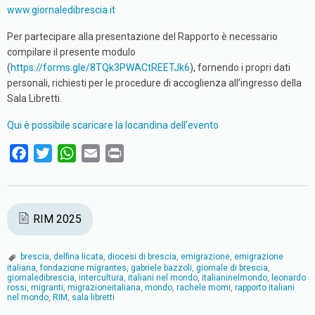
www.giornaledibrescia.it
Per partecipare alla presentazione del Rapporto è necessario
compilare il presente modulo
(
https://forms.gle/8TQk3PWACtREETJk6
), fornendo i propri dati
personali, richiesti per le procedure di accoglienza all’ingresso della
Sala Libretti.
Qui è possibile scaricare la locandina dell’evento
F
T
W
E
P
a
w
h
m
r
c
i
a
a
i
e
t
t
i
n
RIM 2025
b
t
s
l
t
o
e
A
brescia
,
delfina licata
,
diocesi di brescia
,
emigrazione
,
emigrazione
o
r
p
italiana
,
fondazione migrantes
,
gabriele bazzoli
,
giornale di brescia
,
giornaledibrescia
,
intercultura
,
italiani nel mondo
,
italianinelmondo
,
leonardo
k
p
rossi
,
migranti
,
migrazioneitaliana
,
mondo
,
rachele momi
,
rapporto italiani
nel mondo
,
RIM
,
sala libretti