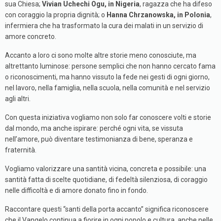
sua Chiesa;
Vivian Uchechi Ogu, in Nigeria
, ragazza che ha difeso
con coraggio la propria dignità; o
Hanna Chrzanowska, in Polonia
,
infermiera che ha trasformato la cura dei malati in un servizio di
amore concreto.
Accanto a loro ci sono molte altre storie meno conosciute, ma
altrettanto luminose: persone semplici che non hanno cercato fama
o riconoscimenti, ma hanno vissuto la fede nei gesti di ogni giorno,
nel lavoro, nella famiglia, nella scuola, nella comunità e nel servizio
agli altri.
Con questa iniziativa vogliamo non solo far conoscere volti e storie
dal mondo, ma anche ispirare: perché ogni vita, se vissuta
nell’amore, può diventare testimonianza di bene, speranza e
fraternità.
Vogliamo valorizzare una santità vicina, concreta e possibile: una
santità
fatta di scelte quotidiane, di fedeltà silenziosa, di coraggio
nelle difficoltà e di amore donato fino in fondo.
Raccontare questi “santi della porta accanto” significa riconoscere
che il Vangelo continua a fiorire in ogni popolo e cultura, anche nelle