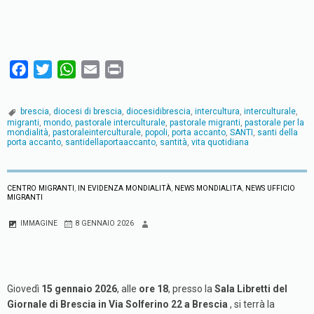
F
T
W
E
P
a
w
h
m
r
c
i
a
a
i
brescia
,
diocesi di brescia
,
diocesidibrescia
,
intercultura
,
interculturale
,
e
t
t
i
n
migranti
,
mondo
,
pastorale interculturale
,
pastorale migranti
,
pastorale per la
mondialità
,
pastoraleinterculturale
,
popoli
,
porta accanto
,
SANTI
,
santi della
b
t
s
l
t
porta accanto
,
santidellaportaaccanto
,
santità
,
vita quotidiana
o
e
A
o
r
p
CENTRO MIGRANTI
,
IN EVIDENZA MONDIALITÀ
,
NEWS MONDIALITA
,
NEWS UFFICIO
k
p
MIGRANTI
IMMAGINE
8 GENNAIO 2026
Giovedì
15 gennaio 2026
, alle
ore 18
, presso la
Sala Libretti del
Giornale di Brescia in Via Solferino 22 a Brescia
, si terrà la