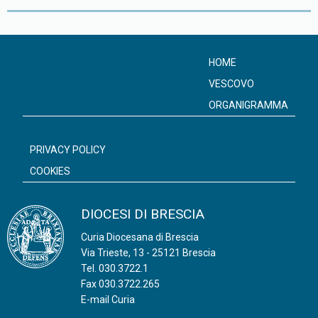
P
o
s
HOME
t
VESCOVO
N
ORGANIGRAMMA
a
v
PRIVACY POLICY
i
COOKIES
g
a
DIOCESI DI BRESCIA
t
Curia Diocesana di Brescia
i
Via Trieste, 13 - 25121 Brescia
o
Tel.
030.3722.1
n
Fax 030.3722.265
E-mail Curia