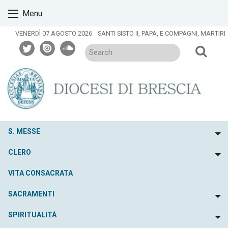
Skip
Menu
to
content
VENERDÌ 07 AGOSTO 2026
SANTI SISTO II, PAPA, E COMPAGNI, MARTIRI
twitter
issuu
soundcloud
S. MESSE
To
CLERO
To
VITA CONSACRATA
SACRAMENTI
To
SPIRITUALITÀ
To