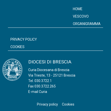
o
s
HOME
t
VESCOVO
N
ORGANIGRAMMA
a
v
PRIVACY POLICY
i
COOKIES
g
a
DIOCESI DI BRESCIA
t
Curia Diocesana di Brescia
i
Via Trieste, 13 - 25121 Brescia
o
Tel.
030.3722.1
n
Fax 030.3722.265
E-mail Curia
Privacy policy
Cookies