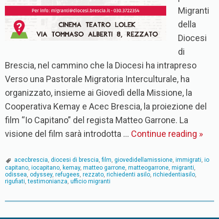
Migranti
della
Diocesi
di
Brescia, nel cammino che la Diocesi ha intrapreso
Verso una Pastorale Migratoria Interculturale, ha
organizzato, insieme ai Giovedì della Missione, la
Cooperativa Kemay e Acec Brescia, la proiezione del
film “Io Capitano” del regista Matteo Garrone. La
visione del film sarà introdotta …
Continue reading
»
acecbrescia
,
diocesi di brescia
,
film
,
giovedidellamissione
,
immigrati
,
io
capitano
,
iocapitano
,
kemay
,
matteo garrone
,
matteogarrone
,
migranti
,
odissea
,
odyssey
,
refugees
,
rezzato
,
richiedenti asilo
,
richiedentiasilo
,
rigufiati
,
testimonianza
,
ufficio migranti
P