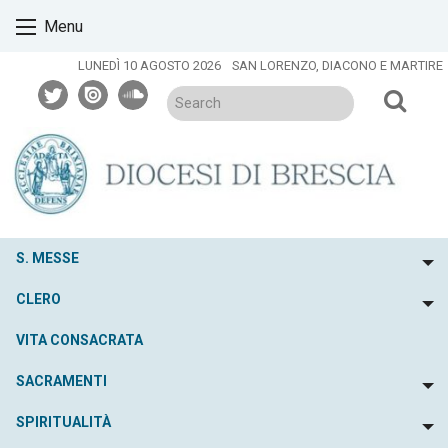
Skip
Menu
to
content
LUNEDÌ 10 AGOSTO 2026
SAN LORENZO, DIACONO E MARTIRE
twitter
issuu
soundcloud
S. MESSE
To
CLERO
To
VITA CONSACRATA
SACRAMENTI
To
SPIRITUALITÀ
To