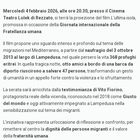
Mercoledì 4 febbraio 2026, alle ore 20.30, presso il Cinema
Teatro Lolek di Rezzato
, si terrà la proiezione del film
L’ultima isola
,
promossa in occasione della
Giornata internazionale della
Fratellanza umana
.
Il film propone uno sguardo intenso e profondo sul tema delle
migrazioni nel Mediterraneo, a partire dal
naufragio del 3 ottobre
2013 al largo di Lampedusa
, nel quale persero la vita
368 profughi
eritrei
. In quella tragica notte,
otto amici a bordo di una barca da
diporto riuscirono a salvare 47 persone
, trasformando un gesto
di umanità in un appello forte contro la violenza e lo sfruttamento.
La serata sarà arricchita dalla
testimonianza di Vito Fiorino
,
protagonista reale della vicenda, riconosciuto nel 2018 come
Giusto
del mondo
e oggi attivamente impegnato a Lampedusa nella
sensibilizzazione sul tema dei migranti.
L’iniziativa rappresenta un’occasione di riflessione e confronto, per
rimettere al centro la
dignità delle persone migranti
e il valore
della
fraternità umana
.