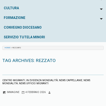
To
CULTURA
To
FORMAZIONE
To
CONVEGNO DIOCESANO
SERVIZIO TUTELA MINORI
HOME
»
REZZATO
TAG ARCHIVES:
REZZATO
CENTRO MIGRANTI
,
IN EVIDENZA MONDIALITÀ
,
NEWS CAPPELLANIE
,
NEWS
MONDIALITA
,
NEWS UFFICIO MIGRANTI
IMMAGINE
4 FEBBRAIO 2026