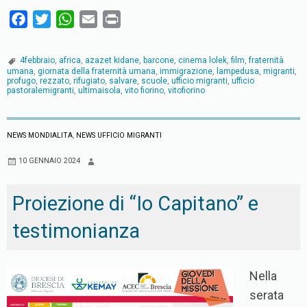
F
T
W
E
P
a
w
h
m
r
c
i
a
a
i
4febbraio
,
africa
,
azazet kidane
,
barcone
,
cinema lolek
,
film
,
fraternità
e
t
t
i
n
umana
,
giornata della fraternità umana
,
immigrazione
,
lampedusa
,
migranti
,
profugo
,
rezzato
,
rifugiato
,
salvare
,
scuole
,
ufficio migranti
,
ufficio
b
t
s
l
t
pastoralemigranti
,
ultimaisola
,
vito fiorino
,
vitofiorino
o
e
A
o
r
p
NEWS MONDIALITA
,
NEWS UFFICIO MIGRANTI
k
p
10 GENNAIO 2024
Proiezione di “Io Capitano” e
testimonianza
Nella
serata