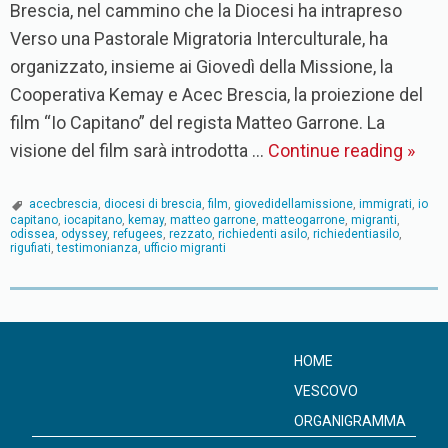
Brescia, nel cammino che la Diocesi ha intrapreso
Verso una Pastorale Migratoria Interculturale, ha
organizzato, insieme ai Giovedì della Missione, la
Cooperativa Kemay e Acec Brescia, la proiezione del
film “Io Capitano” del regista Matteo Garrone. La
visione del film sarà introdotta …
Continue reading
»
acecbrescia
,
diocesi di brescia
,
film
,
giovedidellamissione
,
immigrati
,
io
capitano
,
iocapitano
,
kemay
,
matteo garrone
,
matteogarrone
,
migranti
,
odissea
,
odyssey
,
refugees
,
rezzato
,
richiedenti asilo
,
richiedentiasilo
,
rigufiati
,
testimonianza
,
ufficio migranti
P
o
s
HOME
t
VESCOVO
N
ORGANIGRAMMA
a