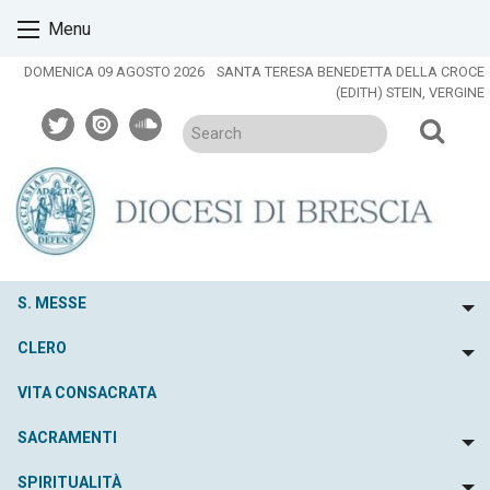
Skip
Menu
to
content
DOMENICA 09 AGOSTO 2026
SANTA TERESA BENEDETTA DELLA CROCE
(EDITH) STEIN, VERGINE
twitter
issuu
soundcloud
S. MESSE
To
CLERO
To
VITA CONSACRATA
SACRAMENTI
To
SPIRITUALITÀ