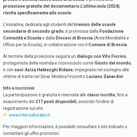
proiezione gratuita del documentario
L’ultima isola
(2024)
,
rivolta specificamente alle scuole
.
L’iniziativa, dedicata agli studenti del
triennio delle scuole
secondarie di secondo grado
, è promossa dalla
Fondazione
Comunità e Scuola
e dalla
Diocesi di Brescia
(Area Mondialità e
Ufficio per la Scuola), in collaborazione con il
Comune di Brescia
.
Al termine della proiezione seguirà un
dialogo con Vito Fiorino
,
protagonista della vicenda e riconosciuto come
Giusto del mondo
,
e con
suor Aziza Habtezghi Kidane
, impegnata nel sostegno alle
vittime di tratta nel Sinai. Modera l’incontro
Luciano Zanardini
.
Info e iscrizioni
La partecipazione è gratuita e riservata alle
classi iscritte
, fino a
esaurimento dei
217 posti disponibili
, secondo l’ordine di
registrazione sul sito
www.interculturabs.it
Per maggiori informazioni, è possibile consultare il sito indicato o
contattare gli uffici promotori.