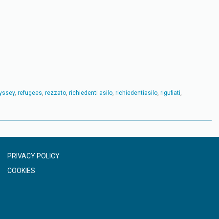
yssey
,
refugees
,
rezzato
,
richiedenti asilo
,
richiedentiasilo
,
rigufiati
,
PRIVACY POLICY
COOKIES