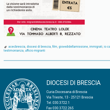
acecbrescia
,
diocesi di brescia
,
film
,
giovedidellamissione
,
immigrati
,
io c
testimonianza
,
ufficio migranti
P
o
DIOCESI DI BRESCIA
s
Curia Diocesana di Brescia
t
Via Trieste, 13 - 25121 Brescia
Tel.
030.3722.1
N
Fax 030.3722.265