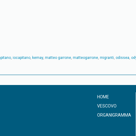
apitano
,
iocapitano
,
kemay
,
matteo garrone
,
matteogarrone
,
migranti
,
odissea
,
od
HOME
VESCOVO
ORGANIGRAMMA