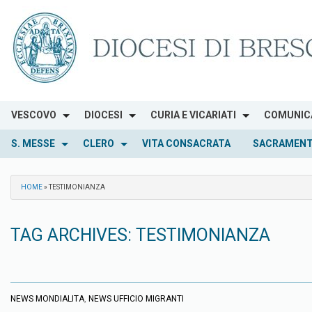
Skip
to
content
VESCOVO
DIOCESI
CURIA E VICARIATI
COMUNIC
S. MESSE
CLERO
VITA CONSACRATA
SACRAMENT
HOME
»
TESTIMONIANZA
TAG ARCHIVES:
TESTIMONIANZA
NEWS MONDIALITA
,
NEWS UFFICIO MIGRANTI