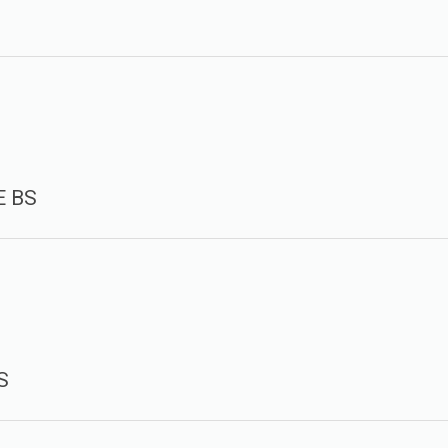
E BS
S