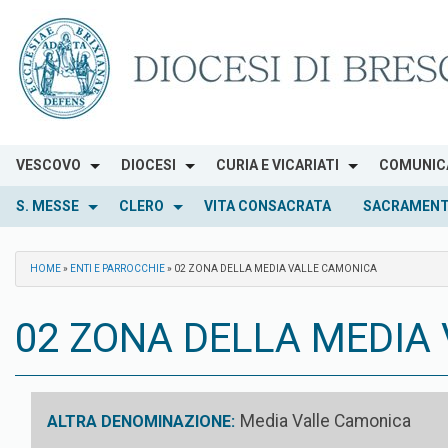
Skip
to
content
VESCOVO
DIOCESI
CURIA E VICARIATI
COMUNIC
S. MESSE
CLERO
VITA CONSACRATA
SACRAMENT
HOME
»
ENTI E PARROCCHIE
»
02 ZONA DELLA MEDIA VALLE CAMONICA
02 ZONA DELLA MEDIA
Media Valle Camonica
ALTRA DENOMINAZIONE: