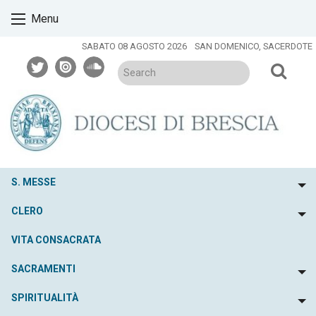
Skip
Menu
to
content
SABATO 08 AGOSTO 2026
SAN DOMENICO, SACERDOTE
twitter
issuu
soundcloud
S. MESSE
To
CLERO
To
VITA CONSACRATA
SACRAMENTI
To
SPIRITUALITÀ
To