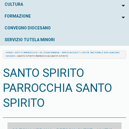
CULTURA
To
FORMAZIONE
To
CONVEGNO DIOCESANO
SERVIZIO TUTELA MINORI
HOME
»
ENTI E PARROCCHIE
»
30 ZONA URBANA – BRESCIA OVEST
»
UNITA’ PASTORALE DON GIACOMO
VENDER
»
SANTO SPIRITO PARROCCHIA SANTO SPIRITO
SANTO SPIRITO
PARROCCHIA SANTO
SPIRITO