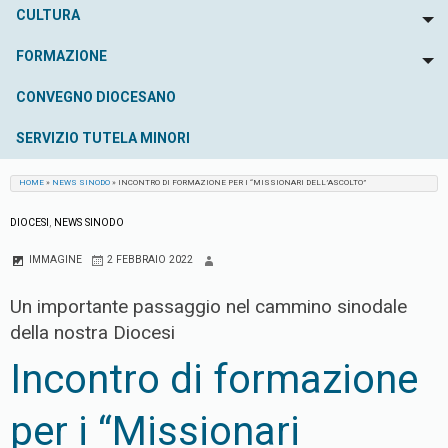
CULTURA
To
FORMAZIONE
To
CONVEGNO DIOCESANO
SERVIZIO TUTELA MINORI
HOME
»
NEWS SINODO
»
INCONTRO DI FORMAZIONE PER I “MISSIONARI DELL’ASCOLTO”
DIOCESI
,
NEWS SINODO
IMMAGINE
2 FEBBRAIO 2022
Un importante passaggio nel cammino sinodale
della nostra Diocesi
Incontro di formazione
per i “Missionari