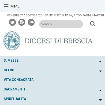
Skip
Menu
to
content
VENERDÌ 07 AGOSTO 2026
SANTI SISTO II, PAPA, E COMPAGNI, MARTIRI
twitter
issuu
soundcloud
S. MESSE
To
CLERO
To
VITA CONSACRATA
SACRAMENTI
To
SPIRITUALITÀ
To