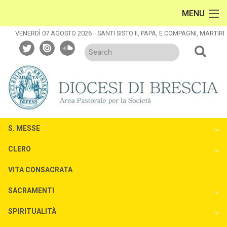
Skip
MENU
to
content
VENERDÌ 07 AGOSTO 2026
SANTI SISTO II, PAPA, E COMPAGNI, MARTIRI
twitter
issuu
soundcloud
S. MESSE
To
CLERO
To
VITA CONSACRATA
SACRAMENTI
To
SPIRITUALITÀ
To