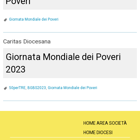
Poveri
Giornata Mondiale dei Poveri
Caritas Diocesana
Giornata Mondiale dei Poveri
2023
50perTRE
,
BGBS2023
,
Giornata Mondiale dei Poveri
P
o
s
HOME AREA SOCIETÀ
t
HOME DIOCESI