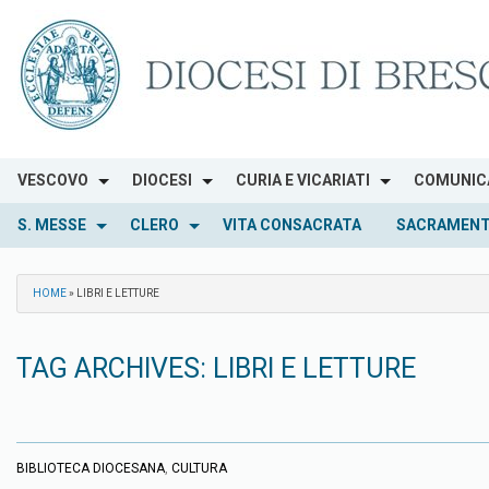
Skip
to
content
VESCOVO
DIOCESI
CURIA E VICARIATI
COMUNIC
S. MESSE
CLERO
VITA CONSACRATA
SACRAMENT
HOME
»
LIBRI E LETTURE
TAG ARCHIVES:
LIBRI E LETTURE
BIBLIOTECA DIOCESANA
,
CULTURA