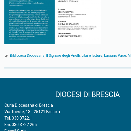
Biblioteca Diocesana
,
Il Signore degli Anelli
,
Libri e letture
,
Luciano Pace
,
M
P
o
DIOCESI DI BRESCIA
s
Curia Diocesana di Brescia
t
Via Trieste, 13 - 25121 Brescia
Tel.
030.3722.1
N
Fax 030.3722.265
E-mail Curia