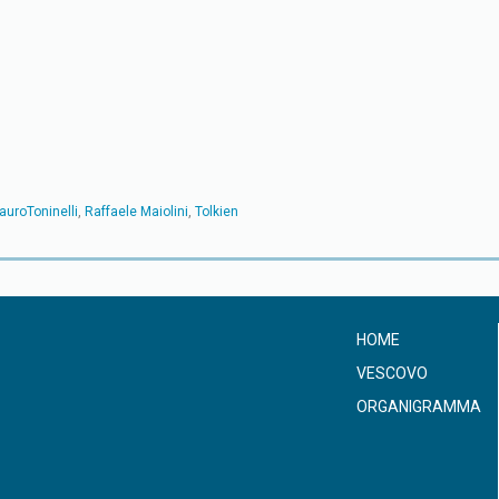
auroToninelli
,
Raffaele Maiolini
,
Tolkien
HOME
VESCOVO
ORGANIGRAMMA