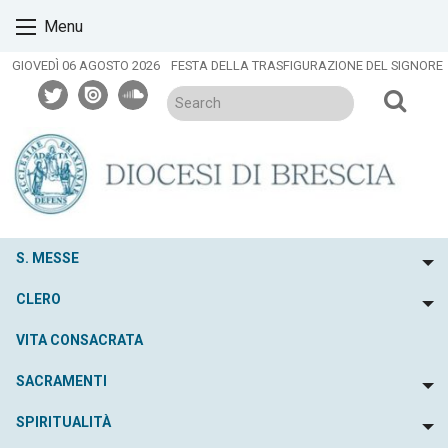
Skip
Menu
to
content
GIOVEDÌ 06 AGOSTO 2026
FESTA DELLA TRASFIGURAZIONE DEL SIGNORE
twitter
issuu
soundcloud
S. MESSE
To
CLERO
To
VITA CONSACRATA
SACRAMENTI
To
SPIRITUALITÀ
To