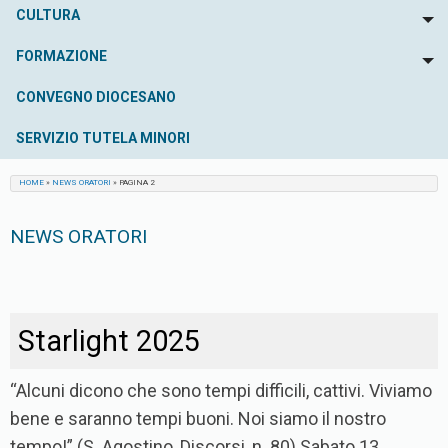
CULTURA
To
FORMAZIONE
To
CONVEGNO DIOCESANO
SERVIZIO TUTELA MINORI
HOME
»
NEWS ORATORI
»
PAGINA 2
NEWS ORATORI
Starlight 2025
“Alcuni dicono che sono tempi difficili, cattivi. Viviamo
bene e saranno tempi buoni. Noi siamo il nostro
tempo!” (S. Agostino, Discorsi, n. 80) Sabato 13