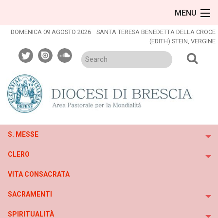
Skip
MENU
to
content
DOMENICA 09 AGOSTO 2026
SANTA TERESA BENEDETTA DELLA CROCE
(EDITH) STEIN, VERGINE
twitter
issuu
soundcloud
S. MESSE
To
CLERO
To
VITA CONSACRATA
SACRAMENTI
To
SPIRITUALITÀ