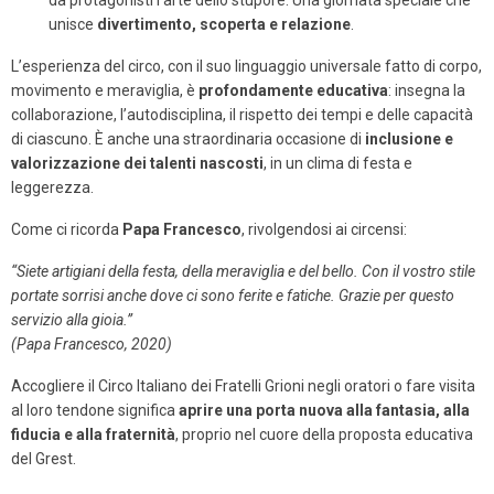
da protagonisti l’arte dello stupore. Una giornata speciale che
unisce
divertimento, scoperta e relazione
.
L’esperienza del circo, con il suo linguaggio universale fatto di corpo,
movimento e meraviglia, è
profondamente educativa
: insegna la
collaborazione, l’autodisciplina, il rispetto dei tempi e delle capacità
di ciascuno. È anche una straordinaria occasione di
inclusione e
valorizzazione dei talenti nascosti
, in un clima di festa e
leggerezza.
Come ci ricorda
Papa Francesco
, rivolgendosi ai circensi:
“Siete artigiani della festa, della meraviglia e del bello. Con il vostro stile
portate sorrisi anche dove ci sono ferite e fatiche. Grazie per questo
servizio alla gioia.”
(Papa Francesco, 2020)
Accogliere il Circo Italiano dei Fratelli Grioni negli oratori o fare visita
al loro tendone significa
aprire una porta nuova alla fantasia, alla
fiducia e alla fraternità
, proprio nel cuore della proposta educativa
del Grest.