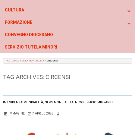
To
CULTURA
To
FORMAZIONE
To
CONVEGNO DIOCESANO
SERVIZIO TUTELA MINORI
PASTORALE PER LA MONDIALITÀ
»
CIRCENSI
TAG ARCHIVES:
CIRCENSI
IN EVIDENZA MONDIALITÀ
,
NEWS MONDIALITA
,
NEWS UFFICIO MIGRANTI
IMMAGINE
7 APRILE 2025