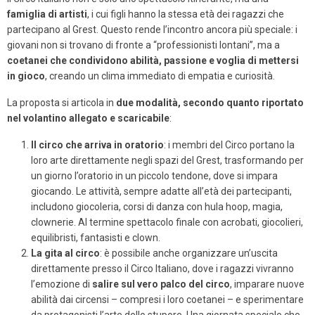
famiglia di artisti
, i cui figli hanno la stessa età dei ragazzi che
partecipano al Grest. Questo rende l’incontro ancora più speciale: i
giovani non si trovano di fronte a “professionisti lontani”, ma a
coetanei che condividono abilità, passione e voglia di mettersi
in gioco
, creando un clima immediato di empatia e curiosità.
La proposta si articola in
due modalità, secondo quanto riportato
nel volantino allegato e scaricabile
:
Il circo che arriva in oratorio
: i membri del Circo portano la
loro arte direttamente negli spazi del Grest, trasformando per
un giorno l’oratorio in un piccolo tendone, dove si impara
giocando. Le attività, sempre adatte all’età dei partecipanti,
includono giocoleria, corsi di danza con hula hoop, magia,
clownerie. Al termine spettacolo finale con acrobati, giocolieri,
equilibristi, fantasisti e clown.
La gita al circo
: è possibile anche organizzare un’uscita
direttamente presso il Circo Italiano, dove i ragazzi vivranno
l’emozione di
salire sul vero palco del circo
, imparare nuove
abilità dai circensi – compresi i loro coetanei – e sperimentare