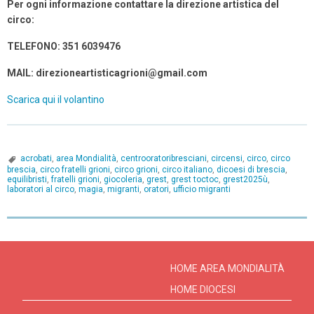
Per ogni informazione contattare la direzione artistica del
circo:
TELEFONO: 351 6039476
MAIL: direzioneartisticagrioni@gmail.com
Scarica qui il volantino
acrobati
,
area Mondialità
,
centrooratoribresciani
,
circensi
,
circo
,
circo
brescia
,
circo fratelli grioni
,
circo grioni
,
circo italiano
,
dicoesi di brescia
,
equilibristi
,
fratelli grioni
,
giocoleria
,
grest
,
grest toctoc
,
grest2025ù
,
laboratori al circo
,
magia
,
migranti
,
oratori
,
ufficio migranti
P
o
s
HOME AREA MONDIALITÀ
t
HOME DIOCESI
N