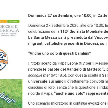
Domenica 27 settembre, ore 10.00, in Catte
Domenica 27 settembre 2026, alle ore 10.00, la 
celebrazione della
112ª Giornata Mondiale de
La Santa Messa s
arà presieduta dal Vesco
migranti cattoliche presenti in Diocesi, co
“Anche uno solo di questi bambini”
Il titolo scelto da Papa Leone XIV per il Messa
riprende
le parole del Vangelo di Matteo:
“E 
accoglie me”
(Mt 18,5). Con questa scelta il
San
universale sui minori
direttamente coinvolti ne
ciascuno di loro, senza che la questione si rid
ricorda il Papa,
“anche uno solo” rappresent
Uno scenario migratorio in continua evoluzione 