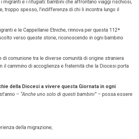
ra i migranti e i rifugiati: bambini che affrontano viaggi rischiosi,
e, troppo spesso, l’indifferenza di chi li incontra lungo il
Migranti e le Cappellanie Etniche, rinnova per questa 112ª
ascolto verso queste storie, riconoscendo in ogni bambino
di comunione tra le diverse comunità di origine straniera
con il cammino di accoglienza e fraternità che la Diocesi porta
cchie della Diocesi a vivere questa Giornata in ogni
est’anno –
“Anche uno solo di questi bambini”
– possa essere
perienza della migrazione;
.