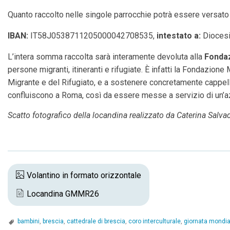
Quanto raccolto nelle singole parrocchie potrà essere versato 
IBAN:
IT58J0538711205000042708535,
intestato a:
Diocesi
L’intera somma raccolta sarà interamente devoluta alla
Fonda
persone migranti, itineranti e rifugiate. È infatti la Fondazione 
Migrante e del Rifugiato, e a sostenere concretamente cappellan
confluiscono a Roma, così da essere messe a servizio di un’azi
Scatto fotografico della locandina realizzato da Caterina Salva
Volantino in formato orizzontale
Locandina GMMR26
bambini
,
brescia
,
cattedrale di brescia
,
coro interculturale
,
giornata mondial