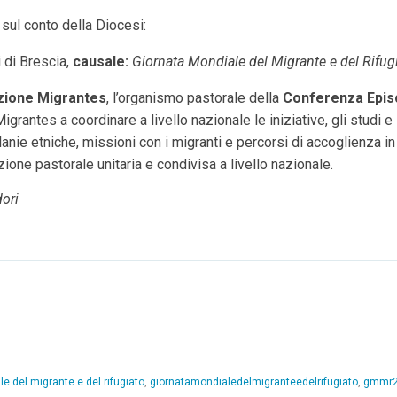
sul conto della Diocesi:
 di Brescia,
causale:
Giornata Mondiale del Migrante e del Rifug
zione Migrantes
, l’organismo pastorale della
Conferenza Episc
Migrantes a coordinare a livello nazionale le iniziative, gli studi e
ie etniche, missioni con i migranti e percorsi di accoglienza in tu
one pastorale unitaria e condivisa a livello nazionale.
dori
e del migrante e del rifugiato
,
giornatamondialedelmigranteedelrifugiato
,
gmmr