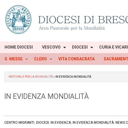
Skip
to
content
HOME DIOCESI
VESCOVO
DIOCESI
CURIA E VICAR
S. MESSE
CLERO
VITA CONSACRATA
SACRAMENT
PASTORALE PER LA MONDIALITÀ
»
IN EVIDENZA MONDIALITÀ
IN EVIDENZA MONDIALITÀ
CENTRO MIGRANTI
,
DIOCESI
,
IN EVIDENZA
,
IN EVIDENZA MONDIALITÀ
,
NEWS C