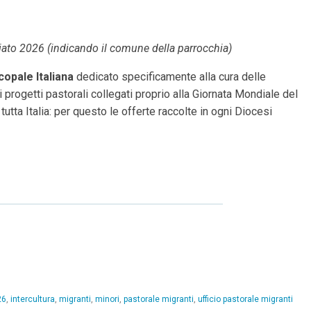
iato 2026 (indicando il comune della parrocchia)
opale Italiana
dedicato specificamente alla cura delle
 i progetti pastorali collegati proprio alla Giornata Mondiale del
tta Italia: per questo le offerte raccolte in ogni Diocesi
26
,
intercultura
,
migranti
,
minori
,
pastorale migranti
,
ufficio pastorale migranti