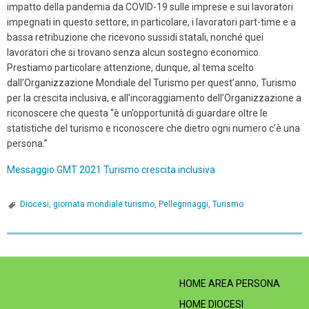
impatto della pandemia da COVID-19 sulle imprese e sui lavoratori
impegnati in questo settore, in particolare, i lavoratori part-time e a
bassa retribuzione che ricevono sussidi statali, nonché quei
lavoratori che si trovano senza alcun sostegno economico.
Prestiamo particolare attenzione, dunque, al tema scelto
dall’Organizzazione Mondiale del Turismo per quest’anno, Turismo
per la crescita inclusiva, e all’incoraggiamento dell’Organizzazione a
riconoscere che questa “è un’opportunità di guardare oltre le
statistiche del turismo e riconoscere che dietro ogni numero c’è una
persona.”
Messaggio GMT 2021 Turismo crescita inclusiva
Diocesi
,
giornata mondiale turismo
,
Pellegrinaggi
,
Turismo
P
o
s
HOME AREA PERSONA
t
HOME DIOCESI