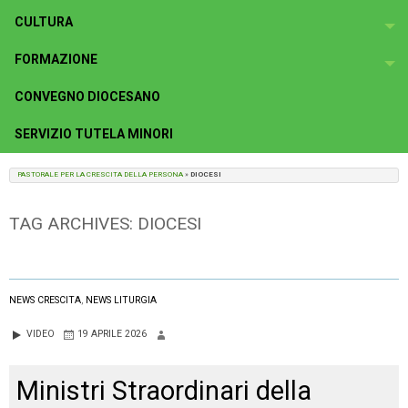
CULTURA
To
FORMAZIONE
To
CONVEGNO DIOCESANO
SERVIZIO TUTELA MINORI
PASTORALE PER LA CRESCITA DELLA PERSONA
»
DIOCESI
TAG ARCHIVES:
DIOCESI
NEWS CRESCITA
,
NEWS LITURGIA
VIDEO
19 APRILE 2026
Ministri Straordinari della