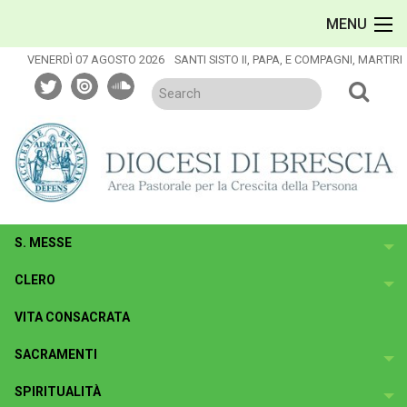
Skip
MENU
to
content
VENERDÌ 07 AGOSTO 2026
SANTI SISTO II, PAPA, E COMPAGNI, MARTIRI
twitter
issuu
soundcloud
S. MESSE
To
CLERO
To
VITA CONSACRATA
SACRAMENTI
To
SPIRITUALITÀ
To