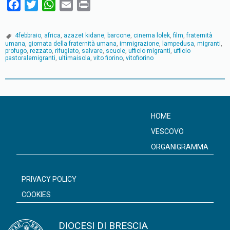
F
T
W
E
P
a
w
h
m
r
c
i
a
a
i
4febbraio
,
africa
,
azazet kidane
,
barcone
,
cinema lolek
,
film
,
fraternità
e
t
t
i
n
umana
,
giornata della fraternità umana
,
immigrazione
,
lampedusa
,
migranti
,
profugo
,
rezzato
,
rifugiato
,
salvare
,
scuole
,
ufficio migranti
,
ufficio
b
t
s
l
t
pastoralemigranti
,
ultimaisola
,
vito fiorino
,
vitofiorino
o
e
A
o
r
p
P
k
p
o
s
HOME
t
VESCOVO
N
ORGANIGRAMMA
a
v
PRIVACY POLICY
i
COOKIES
g
a
DIOCESI DI BRESCIA