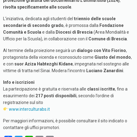
proiezione gratuita del documentario
L’ultima isola
(2024)
,
rivolta specificamente alle scuole
.
L’iniziativa, dedicata agli studenti del
triennio delle scuole
secondarie di secondo grado
, è promossa dalla
Fondazione
Comunità e Scuola
e dalla
Diocesi di Brescia
(Area Mondialità e
Ufficio per la Scuola), in collaborazione con il
Comune di Brescia
.
Al termine della proiezione seguirà un
dialogo con Vito Fiorino
,
protagonista della vicenda e riconosciuto come
Giusto del mondo
,
e con
suor Aziza Habtezghi Kidane
, impegnata nel sostegno alle
vittime di tratta nel Sinai. Modera l’incontro
Luciano Zanardini
.
Info e iscrizioni
La partecipazione è gratuita e riservata alle
classi iscritte
, fino a
esaurimento dei
217 posti disponibili
, secondo l’ordine di
registrazione sul sito
www.interculturabs.it
Per maggiori informazioni, è possibile consultare il sito indicato o
contattare gli uffici promotori.