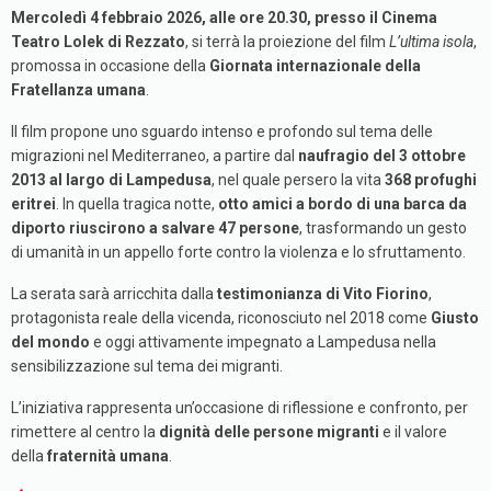
Mercoledì 4 febbraio 2026, alle ore 20.30, presso il Cinema
Teatro Lolek di Rezzato
, si terrà la proiezione del film
L’ultima isola
,
promossa in occasione della
Giornata internazionale della
Fratellanza umana
.
Il film propone uno sguardo intenso e profondo sul tema delle
migrazioni nel Mediterraneo, a partire dal
naufragio del 3 ottobre
2013 al largo di Lampedusa
, nel quale persero la vita
368 profughi
eritrei
. In quella tragica notte,
otto amici a bordo di una barca da
diporto riuscirono a salvare 47 persone
, trasformando un gesto
di umanità in un appello forte contro la violenza e lo sfruttamento.
La serata sarà arricchita dalla
testimonianza di Vito Fiorino
,
protagonista reale della vicenda, riconosciuto nel 2018 come
Giusto
del mondo
e oggi attivamente impegnato a Lampedusa nella
sensibilizzazione sul tema dei migranti.
L’iniziativa rappresenta un’occasione di riflessione e confronto, per
rimettere al centro la
dignità delle persone migranti
e il valore
della
fraternità umana
.