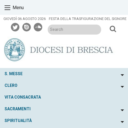
Skip
Menu
to
content
GIOVEDÌ 06 AGOSTO 2026
FESTA DELLA TRASFIGURAZIONE DEL SIGNORE
twitter
issuu
soundcloud
S. MESSE
To
CLERO
To
VITA CONSACRATA
SACRAMENTI
To
SPIRITUALITÀ
To