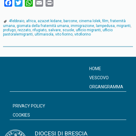
F
T
W
E
P
a
w
h
m
r
c
i
a
a
i
4febbraio
,
africa
,
azazet kidane
,
barcone
,
cinema lolek
,
film
,
fraternità
e
t
t
i
n
umana
,
giornata della fraternità umana
,
immigrazione
,
lampedusa
,
migranti
,
profugo
,
rezzato
,
rifugiato
,
salvare
,
scuole
,
ufficio migranti
,
ufficio
b
t
s
l
t
pastoralemigranti
,
ultimaisola
,
vito fiorino
,
vitofiorino
o
e
A
o
r
p
P
k
p
o
s
HOME
t
VESCOVO
N
ORGANIGRAMMA
a
v
PRIVACY POLICY
i
COOKIES
g
a
DIOCESI DI BRESCIA