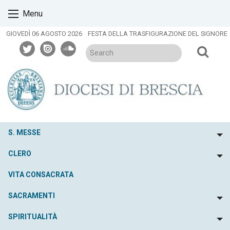
Skip
Menu
to
content
GIOVEDÌ 06 AGOSTO 2026
FESTA DELLA TRASFIGURAZIONE DEL SIGNORE
twitter
issuu
soundcloud
S. MESSE
To
CLERO
To
VITA CONSACRATA
SACRAMENTI
To
SPIRITUALITÀ
To