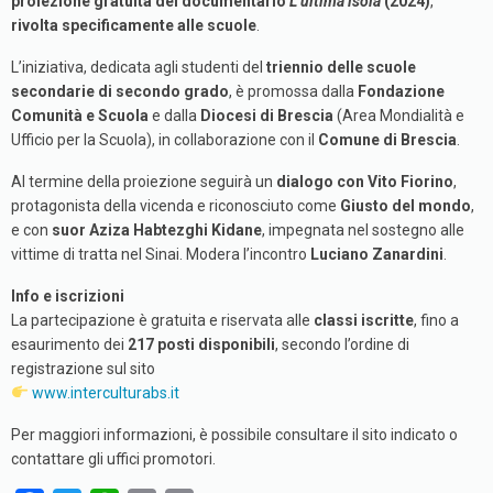
proiezione gratuita del documentario
L’ultima isola
(2024)
,
rivolta specificamente alle scuole
.
L’iniziativa, dedicata agli studenti del
triennio delle scuole
secondarie di secondo grado
, è promossa dalla
Fondazione
Comunità e Scuola
e dalla
Diocesi di Brescia
(Area Mondialità e
Ufficio per la Scuola), in collaborazione con il
Comune di Brescia
.
Al termine della proiezione seguirà un
dialogo con Vito Fiorino
,
protagonista della vicenda e riconosciuto come
Giusto del mondo
,
e con
suor Aziza Habtezghi Kidane
, impegnata nel sostegno alle
vittime di tratta nel Sinai. Modera l’incontro
Luciano Zanardini
.
Info e iscrizioni
La partecipazione è gratuita e riservata alle
classi iscritte
, fino a
esaurimento dei
217 posti disponibili
, secondo l’ordine di
registrazione sul sito
www.interculturabs.it
Per maggiori informazioni, è possibile consultare il sito indicato o
contattare gli uffici promotori.