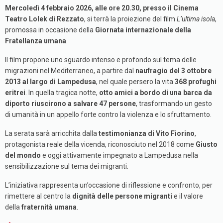
Mercoledì 4 febbraio 2026, alle ore 20.30, presso il Cinema
Teatro Lolek di Rezzato
, si terrà la proiezione del film
L’ultima isola
,
promossa in occasione della
Giornata internazionale della
Fratellanza umana
.
Il film propone uno sguardo intenso e profondo sul tema delle
migrazioni nel Mediterraneo, a partire dal
naufragio del 3 ottobre
2013 al largo di Lampedusa
, nel quale persero la vita
368 profughi
eritrei
. In quella tragica notte,
otto amici a bordo di una barca da
diporto riuscirono a salvare 47 persone
, trasformando un gesto
di umanità in un appello forte contro la violenza e lo sfruttamento.
La serata sarà arricchita dalla
testimonianza di Vito Fiorino
,
protagonista reale della vicenda, riconosciuto nel 2018 come
Giusto
del mondo
e oggi attivamente impegnato a Lampedusa nella
sensibilizzazione sul tema dei migranti.
L’iniziativa rappresenta un’occasione di riflessione e confronto, per
rimettere al centro la
dignità delle persone migranti
e il valore
della
fraternità umana
.